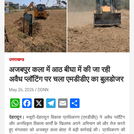
उत्तराखण्ड
अजबपुर कला में आठ बीघा में की जा रही
अवैध प्लॉटिंग पर चला एमडीडीए का बुलडोजर
May 26, 2026
DDNN
W
F
X
T
E
S
h
a
el
m
h
देहरादून।
मसूरी-देहरादून विकास प्राधिकरण (एमडीडीए) ने अवैध प्लॉटिंग
at
ce
e
ail
ar
और अनधिकृत विकास कार्यों के खिलाफ अपने अभियान को और तेज करते
s
b
gr
e
हुए मंगलवार को अजबपुर कला क्षेत्र में बड़ी कार्रवाई की। प्राधिकरण की