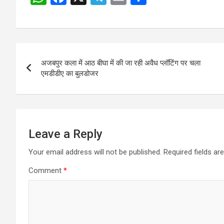
h
a
el
m
h
navigation
at
ce
e
ail
ar
s
b
gr
e
Post
A
o
a
अजबपुर कला में आठ बीघा में की जा रही अवैध प्लॉटिंग पर चला
navigation
p
o
m
एमडीडीए का बुलडोजर
p
k
Leave a Reply
Your email address will not be published.
Required fields a
Comment
*