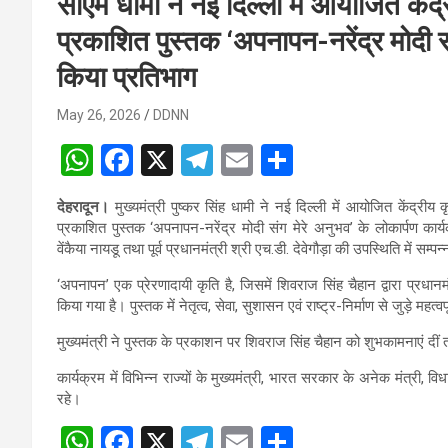
सीएम धामी ने नई दिल्ली में आयोजित केंद्
प्रकाशित पुस्तक ‘अपनापन-नरेंद्र मोदी सं
किया प्रतिभाग
May 26, 2026
DDNN
W
F
X
T
E
S
h
a
el
m
h
देहरादून।
मुख्यमंत्री पुष्कर सिंह धामी ने नई दिल्ली में आयोजित केंद्री
at
ce
e
ail
ar
प्रकाशित पुस्तक ‘अपनापन-नरेंद्र मोदी संग मेरे अनुभव’ के लोकार्पण कार्
s
b
gr
e
वेंकैया नायडू तथा पूर्व प्रधानमंत्री श्री एच.डी. देवेगौड़ा की उपस्थिति में सम्प
A
o
a
‘अपनापन’ एक प्रेरणादायी कृति है, जिसमें शिवराज सिंह चैहान द्वारा प्रधानमं
किया गया है। पुस्तक में नेतृत्व, सेवा, सुशासन एवं राष्ट्र-निर्माण से जुड़े महत्व
p
o
m
मुख्यमंत्री ने पुस्तक के प्रकाशन पर शिवराज सिंह चैहान को शुभकामनाएं दीं
p
k
कार्यक्रम में विभिन्न राज्यों के मुख्यमंत्री, भारत सरकार के अनेक मंत्री
रहे।
W
F
X
T
E
S
Post