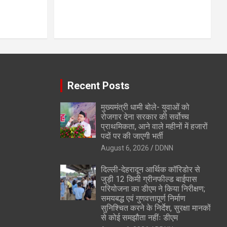
Recent Posts
मुख्यमंत्री धामी बोले- युवाओं को
रोजगार देना सरकार की सर्वोच्च
प्राथमिकता, आने वाले महीनों में हजारों
पदों पर की जाएगी भर्ती
August 6, 2026
DDNN
दिल्ली-देहरादून आर्थिक कॉरिडोर से
जुड़ी 12 किमी ग्रीनफील्ड बाईपास
परियोजना का डीएम ने किया निरीक्षण;
समयबद्ध एवं गुणवत्तापूर्ण निर्माण
सुनिश्चित करने के निर्देश, सुरक्षा मानकों
से कोई समझौता नहींः डीएम