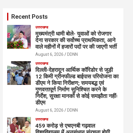
r
c
Recent Posts
h
उत्तराखण्ड
मुख्यमंत्री धामी बोले- युवाओं को रोजगार
देना सरकार की सर्वोच्च प्राथमिकता, आने
वाले महीनों में हजारों पदों पर की जाएगी भर्ती
August 6, 2026
DDNN
उत्तराखण्ड
दिल्ली-देहरादून आर्थिक कॉरिडोर से जुड़ी
12 किमी ग्रीनफील्ड बाईपास परियोजना का
डीएम ने किया निरीक्षण; समयबद्ध एवं
गुणवत्तापूर्ण निर्माण सुनिश्चित करने के
निर्देश, सुरक्षा मानकों से कोई समझौता नहींः
डीएम
August 6, 2026
DDNN
उत्तराखण्ड
459 करोड़ से एचएनबी गढ़वाल
विश्वविद्यालय में अनुसंधान संरचना होगी