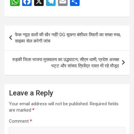
W
F
X
T
E
S
Post
h
a
el
m
h
navigation
at
ce
e
ail
ar
s
b
gr
e
Post
फेक न्यूज़ वालों की खैर नहीं! DG सूचना बंशीधर तिवारी का सख्त रुख,
A
o
a
navigation
साइबर सेल करेगी जांच
p
o
m
p
k
रुड़की जिला भाजपा मुख्यालय का उद्धघाटन; सीएम धामी, प्रदेश अध्यक्ष
भट्ट और सांसद त्रिवेंद्र रावत भी रहे मौजूद
Leave a Reply
Your email address will not be published.
Required fields
are marked
*
Comment
*