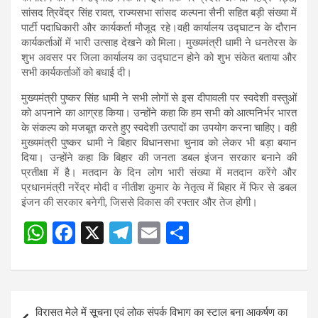
s
b
gr
e
सांसद त्रिवेंद्र सिंह रावत, राज्यसभा सांसद कल्पना सैनी सहित बड़ी संख्या में
पार्टी पदाधिकारी और कार्यकर्ता मौजूद रहे।वही कार्यालय उद्घाटन के दौरान
A
o
a
कार्यकर्ताओं में भारी उत्साह देखने को मिला। मुख्यमंत्री धामी ने धनतेरस के
p
o
m
शुभ अवसर पर जिला कार्यालय का उद्घाटन होने को शुभ संकेत बताया और
सभी कार्यकर्ताओं को बधाई दी।
p
k
मुख्यमंत्री पुष्कर सिंह धामी ने सभी लोगों से इस दीपावली पर स्वदेशी वस्तुओं
को अपनाने का आग्रह किया। उन्होंने कहा कि हम सभी को आत्मनिर्भर भारत
के संकल्प को मजबूत करते हुए स्वदेशी उत्पादों का उपयोग करना चाहिए। वही
मुख्यमंत्री पुष्कर धामी ने बिहार विधानसभा चुनाव को लेकर भी बड़ा बयान
दिया। उन्होंने कहा कि बिहार की जनता डबल इंजन सरकार बनाने की
प्रतीक्षा में है। मतदान के दिन लोग भारी संख्या में मतदान करेंगे और
प्रधानमंत्री नरेंद्र मोदी व नीतीश कुमार के नेतृत्व में बिहार में फिर से डबल
इंजन की सरकार बनेगी, जिससे विकास की रफ्तार और तेज होगी।
W
F
X
T
E
S
Post
h
a
el
m
h
navigation
at
ce
e
ail
ar
s
b
gr
e
Post
विरासत मेले में सूचना एवं लोक संपर्क विभाग का स्टाल बना आकर्षण का