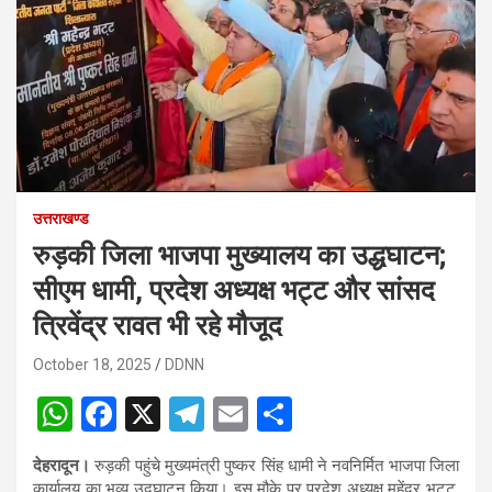
उत्तराखण्ड
रुड़की जिला भाजपा मुख्यालय का उद्धघाटन;
सीएम धामी, प्रदेश अध्यक्ष भट्ट और सांसद
त्रिवेंद्र रावत भी रहे मौजूद
October 18, 2025
DDNN
W
F
X
T
E
S
h
a
el
m
h
देहरादून।
रुड़की पहुंचे मुख्यमंत्री पुष्कर सिंह धामी ने नवनिर्मित भाजपा जिला
at
ce
e
ail
ar
कार्यालय का भव्य उद्घाटन किया। इस मौके पर प्रदेश अध्यक्ष महेंद्र भट्ट,