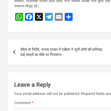
पासवान, जिलाध्यक्ष भाजपा उदय रावत, नगर पंचायत अध्यक्ष गजा कुंवर सि
गणमान्य मौजूद रहे।
W
F
X
T
E
S
h
a
el
m
h
at
ce
e
ail
ar
s
b
gr
e
Post
A
o
a
सीएम के निर्देश, जनता दरबार में एडीएम ने सुनी लोगों की फरियाद,
navigation
p
o
m
कई मामलों का मौके पर निस्तारण
p
k
Leave a Reply
Your email address will not be published.
Required fields a
Comment
*