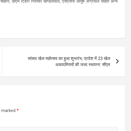
ंह चौहान, डीएम टिहरी नितिका खण्डेलवाल, एसएसपी आयुष अग्रवाल सहित अन्य
सांसद खेल महोत्सव का हुआ शुभारंभ, प्रदेश में 23 खेल
अकादमिययों की जल्द स्थापना: सीएम
re marked
*