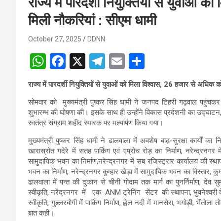
राज्य में पारदर्शी नियुक्तियों से युवाओं
मिली नौकरियां : सीएम धामी
October 27, 2025
DDNN
W
F
X
T
E
S
h
a
el
m
h
राज्य में पारदर्शी नियुक्तियों से युवाओं को मिला विश्वास, 26 हजार से अधिक 
at
ce
e
ail
ar
सोमवार को मुख्यमंत्री पुष्कर सिंह धामी ने जनपद टिहरी गढ़वाल पहुंचकर 
s
b
gr
e
शुभारम्भ की घोषणा की। इसके साथ ही उन्होंने विकास प्रर्दशनी का उद्घाटन, विभि
A
o
a
स्वतंत्र संग्राम शहीद स्मारक पर मल्यार्पण किया गया।
p
o
m
मुख्यमंत्री पुष्कर सिंह धामी ने ढालवाला में अवशेष बाढ़-सुरक्षा कार्यों क
खारास्रोत गदेरे में सतह पार्किंग एवं एप्रोच रोड़ का निर्माण, नरेन्द्रनगर म
p
k
सामुदायिक भवन का निर्माण,नरेन्द्रनगर में सब रजिस्ट्रार कार्यालय की स्थापना
भवन का निर्माण, नरेन्द्रनगर कुम्हार खेड़ा में सामुदायिक भवन का विस्तार, 
ढालवाला में पन्त की दुकान से चीनी गोदाम तक मार्ग का पुनर्निर्माण, देव
स्वीकृति, नरेंद्रनगर में एक ANM ट्रेनिंग सेंटर की स्थापना, भुवनेश्वरी द
स्वीकृति, गुल्लरबोगी में पार्किंग निर्माण, ह्वेल नदी में मानसेरा, भगोड़ी, भैंत
बात कही।