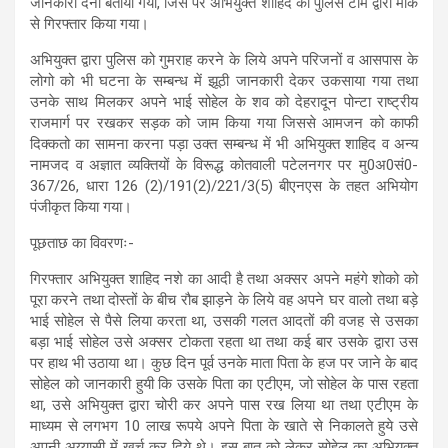
जानकारी देना बताया गया, जिस पर अभियुक्त शाहिद को पुलिस टीम द्वारा मौके
से गिरफ्तार किया गया।
अभियुक्त द्वारा पुलिस को गुमराह करने के लिये अपने परिजनों व आसपास के
लोगो को भी घटना के सम्बन्ध में झूठी जानकारी देकर उकसाया गया तथा
उनके साथ मिलकर अपने भाई सोहेल के शव को देहरादून पोन्टा राष्ट्रीय
राजमार्ग पर रखकर सड़क को जाम किया गया जिससे आमजन को काफी
दिक्कतो का सामना करना पड़ा उक्त सम्बन्ध में भी अभियुक्त शाहिद व अन्य
नामजद व अज्ञात व्यक्तियों के विरूद्ध कोतवाली पटेलनगर पर मु0अ0सं0-
367/26, धारा 126 (2)/191(2)/221/3(5) बीएनएस के तहत अभियोग
पंजीकृत किया गया।
पूछताछ का विवरणः-
गिरफ्तार अभियुक्त शाहिद नशे का आदी है तथा अक्सर अपने महंगे शोको को
पूरा करने तथा दोस्तों के बीच रौब झाड़ने के लिये वह अपने घर वालो तथा बड़े
भाई सोहेल से पैसे लिया करता था, उसकी गलत आदतों की वजह से उसका
बड़ा भाई सोहेल उसे अक्सर टोकता रहता था तथा कई बार उसके द्वारा उस
पर हाथ भी उठाया था। कुछ दिन पूर्व उनके माता पिता के हज पर जाने के बाद
सोहेल को जानकारी हुयी कि उसके पिता का एटीएम, जो सोहेल के पास रहता
था, उसे अभियुक्त द्वारा चोरी कर अपने पास रख लिया था तथा एटीएम के
माध्यम से लगभग 10 लाख रूपये अपने पिता के खाते से निकालते हुये उसे
अपनी अय्यासी में खर्च कर दिये थे। इस बात को लेकर सोहेल का अभियुक्त