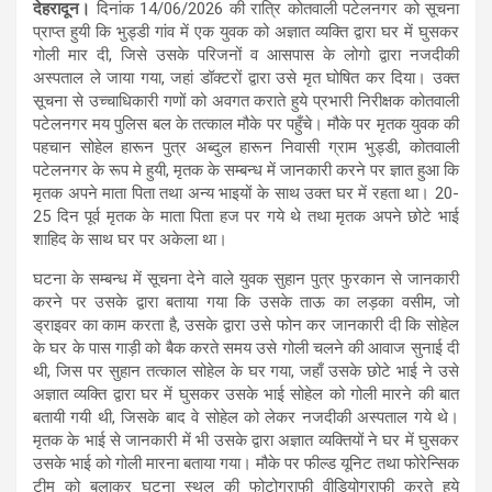
देहरादून।
दिनांक 14/06/2026 की रात्रि कोतवाली पटेलनगर को सूचना
at
ce
e
ail
ar
प्राप्त हुयी कि भुड्डी गांव में एक युवक को अज्ञात व्यक्ति द्वारा घर में घुसकर
s
b
gr
e
गोली मार दी, जिसे उसके परिजनों व आसपास के लोगो द्वारा नजदीकी
अस्पताल ले जाया गया, जहां डॉक्टरों द्वारा उसे मृत घोषित कर दिया। उक्त
A
o
a
सूचना से उच्चाधिकारी गणों को अवगत कराते हुये प्रभारी निरीक्षक कोतवाली
p
o
m
पटेलनगर मय पुलिस बल के तत्काल मौके पर पहुँचे। मौके पर मृतक युवक की
पहचान सोहेल हारून पुत्र अब्दुल हारून निवासी ग्राम भुड्डी, कोतवाली
p
k
पटेलनगर के रूप मे हुयी, मृतक के सम्बन्ध में जानकारी करने पर ज्ञात हुआ कि
मृतक अपने माता पिता तथा अन्य भाइयों के साथ उक्त घर में रहता था। 20-
25 दिन पूर्व मृतक के माता पिता हज पर गये थे तथा मृतक अपने छोटे भाई
शाहिद के साथ घर पर अकेला था।
घटना के सम्बन्ध में सूचना देने वाले युवक सुहान पुत्र फुरकान से जानकारी
करने पर उसके द्वारा बताया गया कि उसके ताऊ का लड़का वसीम, जो
ड्राइवर का काम करता है, उसके द्वारा उसे फोन कर जानकारी दी कि सोहेल
के घर के पास गाड़ी को बैक करते समय उसे गोली चलने की आवाज सुनाई दी
थी, जिस पर सुहान तत्काल सोहेल के घर गया, जहाँ उसके छोटे भाई ने उसे
अज्ञात व्यक्ति द्वारा घर में घुसकर उसके भाई सोहेल को गोली मारने की बात
बतायी गयी थी, जिसके बाद वे सोहेल को लेकर नजदीकी अस्पताल गये थे।
मृतक के भाई से जानकारी में भी उसके द्वारा अज्ञात व्यक्तियों ने घर में घुसकर
उसके भाई को गोली मारना बताया गया। मौके पर फील्ड यूनिट तथा फोरेन्सिक
टीम को बुलाकर घटना स्थल की फोटोग्राफी वीडियोग्राफी करते हुये