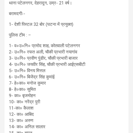
थाना पटेलनगर, देहरादून, उम्र- 21 वर्ष।
बरामदगीः-
1- देशी पिस्टल 32 बोर (घटना में प्रयुक्त)
पुलिस टीम : –
1- व०उ०नि० प्रमोद शाह, कोतवाली पटेलनगर
2- उ०नि० रफत अली, चौकी प्रभारी नयागांव
3- उ०नि० प्रवीण पुंडीर, चौकी प्रभारी बाजार
4- उ०नि० जयवीर सिंह, चौकी प्रभारी आईएसबीटी
5- उ०नि० विनय मित्तल
6- उ०नि० बिजेंद्र सिंह कुमांई
7- हे०का० मनोज कुमार
8- हे०का० सुमित
9- का० बृजमोहन
10- का० नरेंद्र पुरी
11-का० कैलाश
12- का० आबिद
13- का० अरुण
14- का० अनिल सालार
15- का० चमन