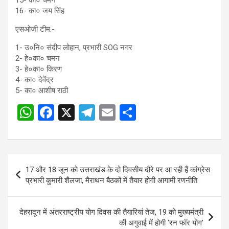
16- का० जय सिंह
एसओजी टीम:-
1- उ०नि० संदीप लोहान, प्रभारी SOG नगर
2- हे०का० चमन
3- हे०का० किरण
4- का० देवेंद्र
5- का० आशीष राठी
W
F
X
T
E
S
Post
h
a
el
m
h
navigation
at
ce
e
ail
ar
s
b
gr
e
Post
17 और 18 जून को उत्तराखंड के दो दिवसीय दौरे पर आ रही हैं कांग्रेस
A
o
a
navigation
प्रभारी कुमारी शैलजा, मैराथन बैठकों में तैयार होगी आगामी रणनीति
p
o
m
p
k
देहरादून में अंतरराष्ट्रीय योग दिवस की तैयारियां तेज, 19 को मुख्यमंत्री
की अगुवाई में होगी ‘रन फॉर योग’