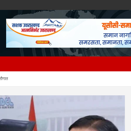
सौगात