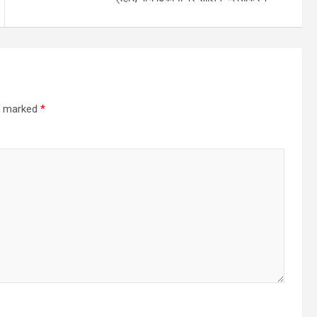
re marked
*