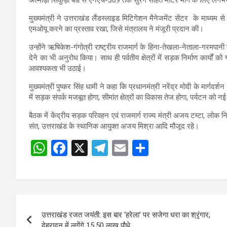
मुख्यमंत्री ने उत्तराखंड लैंडस्लाइड मिटिगेशन मैनेजमेंट सेंटर के माध्यम से
एमओयू करने का प्रस्ताव रखा, जिसे मंत्रालय ने मंजूरी प्रदान की।
उन्होंने ऋषिकेश-गंगोत्री राष्ट्रीय राजमार्ग के हिना-तेखला-नेताला-गरमपा
देने का भी अनुरोध किया। साथ ही पर्वतीय क्षेत्रों में सड़क निर्माण कार्यों को
आवश्यकता भी उठाई।
मुख्यमंत्री पुष्कर सिंह धामी ने कहा कि प्रधानमंत्री नरेंद्र मोदी के मार्
में सड़क संपर्क मजबूत होगा, सीमांत क्षेत्रों का विकास तेज होगा, पर्यटन 
बैठक में केंद्रीय सड़क परिवहन एवं राजमार्ग राज्य मंत्री अजय टम्टा, लोक
संत, उत्तराखंड के स्थानिक आयुक्त अजय मिश्रा आदि मौजूद रहे।
W
F
X
T
E
S
Post
h
a
el
m
h
navigation
at
ce
e
ail
ar
s
b
gr
e
Post
A
o
a
उत्तराखंड रजत जयंती: इस बार ‘हरेला’ पर सजेगा धरा का श्रृंगार,
navigation
देहरादून में लगेंगे 15.50 लाख पौधे