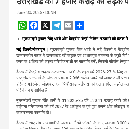
उत्तराखंड को 7 हजार करोड़ की सड़क 
June 30, 2026
DDNN
W
F
X
T
E
S
h
a
el
m
h
मुख्यमंत्री पुष्कर सिंह धामी और केंद्रीय मंत्री नितिन गडकरी की बैठक 
at
ce
e
ail
ar
नई दिल्ली/देहरादून।
मुख्यमंत्री पुष्कर सिंह धामी ने नई दिल्ली में कें
s
b
gr
e
उच्चस्तरीय बैठक में उत्तराखंड की सड़क एवं आधारभूत संरचना से जुड़ी विभ
A
o
a
रुपये से अधिक की सड़क परियोजनाओं पर सहमति बनी, जिससे सीमांत क्षेत्रो
p
o
m
बैठक में केंद्रीय सड़क अवसंरचना निधि के तहत वर्ष 2026-27 के लिए लग
p
k
राष्ट्रीय राजमार्ग के अंतर्गत लगभग 2,966 करोड़ रुपये की लागत वाली पां
हरिद्वार फोरलेन, लोहाघाट एवं पिथौरागढ़ बाईपास की एलाइनमेंट, मझोला-
परियोजनाएं शामिल हैं।
मुख्यमंत्री पुष्कर सिंह धामी ने वर्ष 2025-26 की 530.11 करोड़ रुपये की 
बाईपास परियोजना को वर्ष 2027 के अर्धकुंभ से पूर्व पूरा करने और कोटद्वार ब
सकारात्मक सहमति दी।
बैठक में राष्ट्रीय राजमार्गों से अन्य मार्गों को जोड़ने के लिए लगभग 3,0
अल्मोड़ा सिकुड़ा बैंड से एनएच-309 तक सुरंग सहित मोटर मार्ग के लिए ल