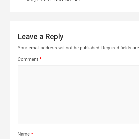
p
o
m
p
k
Leave a Reply
Your email address will not be published.
Required fields a
Comment
*
Name
*