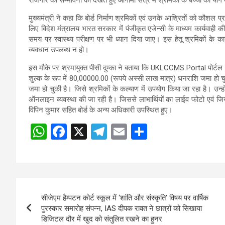
मुख्यमंत्री ने कहा कि बोर्ड निर्माण श्रमिकों एवं उनके आश्रितों को कौशल 
लिए विदेश मंत्रालय भारत सरकार में पंजीकृत एजेन्सी के माध्यम कार्यवाह
समय पर स्वास्थ्य परीक्षण पर भी ध्यान दिया जाए। इस हेतू श्रमिकों के का
व्यवधान उपलब्ध न हो।
इस मौके पर श्रमायुक्त पीसी दुम्का ने बताया कि UKLCCMS Portal पोर्टल
शुल्क के रूप में 80,00000.00 (रूपये अस्सी लाख मात्र) धनराशि जमा हो चु
जमा हो चुकी है। जिसे श्रमिकों के कल्याण में उपयोग किया जा रहा है। उन्हों
ऑनलाइन व्यवस्था की जा रही है। जिससे लाभार्थियों का लाईव फोटो एवं जियो
विपिन कुमार सहित बोर्ड के अन्य अधिकारी उपस्थित हुए।
W
F
X
T
E
S
Post
h
a
el
m
h
navigation
at
ce
e
ail
ar
s
b
gr
e
Post
A
o
a
सीजेएम हैम्पटन कोर्ट स्कूल में ‘शांति और संस्कृति’ विषय पर वार्षिक
navigation
p
o
m
पुरस्कार समारोह संपन्न, IAS दीपक रावत ने छात्रों को सिखाया
डिजिटल दौर में खुद को संतुलित रखने का हुनर