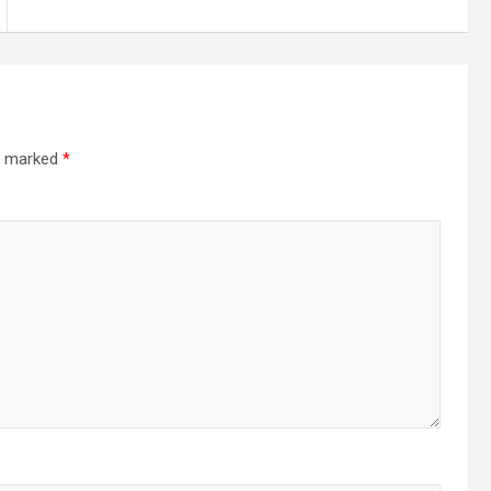
re marked
*