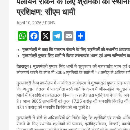
पलायन रोकने के लिए श्रमिकों को स्था
प्रशिक्षण: सीएम धामी
April 10, 2026
DDNN
W
F
X
T
E
S
h
a
el
m
h
मुख्यमंत्री ने कहा कि पलायन रोकने के लिए श्रमिकों को स्थानीय आवश्
at
ce
e
ail
ar
मुख्यमंत्री पुष्कर सिंह धामी ने किया उत्तराखंड भवन एवं अन्य सन्निर्माण 
s
b
gr
e
देहरादून।
मुख्यमंत्री पुष्कर सिंह धामी ने शुक्रवार को उत्तराखंड भवन एवं 
A
o
a
लोकापर्ण करने के साथ ही 8005 श्रमिकों के खाते में 17 करोड़ से अधिक राश
p
o
m
मुख्यमंत्री कैम्प कार्यालय में आयोजित कार्यक्रम में मुख्यमंत्री पुष्कर सिंह
p
k
कि, अनुदान वितरण में पारदर्शिता बरते जाने के क्रम में ऑफलाईन अनुदान व
खातों में धनराशि का हस्तांतरण किया जा रहा है। इस प्रक्रिया के जरिए 
है। आज 8005 लाभार्थियों को कुल 17.25 करोड़ की धनराशि वितरित की ज
47.14 करोड़ की धनराशि वितरित की जा चुकी है।
मुख्यमंत्री ने बोर्ड के अधिकारियों को निर्देश दिए कि श्रमिकों एवं उनके आश
रोकने के लिए स्थानीय श्रमिकों को पलम्बर, इलैक्ट्रिशियन, मिस्त्री, कारप
रोजगार की सम्भावना को देखते हुए आगामी सत्र में श्रमिकों के बच्चों को योग 