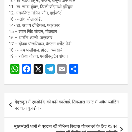
10- डा. उदय बलूनी, सर्जन, बलूनी अस्पताल..
11- डा. रमेश कुंवर, डिप्टी सीएमओ हरिद्वार
12- एडवोकेट नलिन सौन, हाईकोर्ट
16 -सतीश धौलाखंडी,
14- डा. अजय ढौंडियाल, पत्रकार
15 – श्याम सिंह चौहान, गीतकार
16 – आशीष ध्यानी, पत्रकार
17 – दीपक पोखरियाल, कैप्टन मर्चेंट नेवी
18 -संजय पालीवाल, होटल व्यवसायी
19 – राकेश चौहान, एक्सीक्यूटिव शेफ।
W
F
X
T
E
S
Post
h
a
el
m
h
navigation
at
ce
e
ail
ar
s
b
gr
e
Post
देहरादून में एमडीडीए की बड़ी कार्रवाई, सिमलास ग्रांट में अवैध प्लॉटिंग
A
o
a
navigation
पर चला बुलडोजर
p
o
m
p
k
मुख्यमंत्री धामी ने प्रदान की विभिन्न विकास योजनाओं के लिए ₹1344