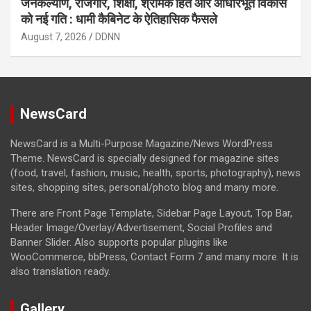
जनकल्याण, रोजगार, शिक्षा, श्रमिक हित और आधारभूत विकास
को नई गति : धामी कैबिनेट के ऐतिहासिक फैसले
August 7, 2026
DDNN
NewsCard
NewsCard is a Multi-Purpose Magazine/News WordPress
Theme. NewsCard is specially designed for magazine sites
(food, travel, fashion, music, health, sports, photography), news
sites, shopping sites, personal/photo blog and many more.
There are Front Page Template, Sidebar Page Layout, Top Bar,
Header Image/Overlay/Advertisement, Social Profiles and
Banner Slider. Also supports popular plugins like
WooCommerce, bbPress, Contact Form 7 and many more. It is
also translation ready.
Gallery