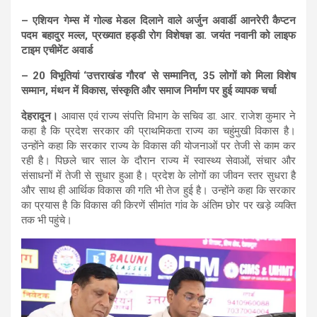
h
a
el
m
h
– एशियन गेम्स में गोल्ड मेडल दिलाने वाले अर्जुन अवार्डी आनरेरी कैप्टन
at
ce
e
ail
ar
पदम बहादुर मल्ल, प्रख्यात हड्डी रोग विशेषज्ञ डा. जयंत नवानी को लाइफ
s
b
gr
e
टाइम एचीमेंट अवार्ड
A
o
a
– 20 विभूतियां ‘उत्तराखंड गौरव’ से सम्मानित, 35 लोगों को मिला विशेष
सम्मान, मंथन में विकास, संस्कृति और समाज निर्माण पर हुई व्यापक चर्चा
p
o
m
देहरादून।
p
आवास एवं राज्य संपत्ति विभाग के सचिव डा. आर. राजेश कुमार ने
k
कहा है कि प्रदेश सरकार की प्राथमिकता राज्य का चहुंमुखी विकास है।
उन्होंने कहा कि सरकार राज्य के विकास की योजनाओं पर तेजी से काम कर
रही है। पिछले चार साल के दौरान राज्य में स्वास्थ्य सेवाओं, संचार और
संसाधनों में तेजी से सुधार हुआ है। प्रदेश के लोगों का जीवन स्तर सुधरा है
और साथ ही आर्थिक विकास की गति भी तेज हुई है। उन्होंने कहा कि सरकार
का प्रयास है कि विकास की किरणें सीमांत गांव के अंतिम छोर पर खड़े व्यक्ति
तक भी पहुंचे।