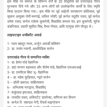
इस मौके पर समाज के विभिन्न वर्गों के 20 विभूतियों को उत्तराखंड गौरव
पुरस्कार दिये गये और 35 अन्य लोगों को उल्लेखनीय कार्यों के लिए स्मृति
चिन्ह प्रदान किया गया। इस मौके पर पूर्व आईजी सत्यशरण कोठियाल, पूर्व
सूचना आयुक्त जेपी ममगाई, ललित जोशी, पूर्व कर्नल यदुवीर रावत, पूर्व कर्नल
उमेश रावत, कर्नल राकेश कुकरेती, शिक्षाविद कमला पंत, इरा कुकरेती, सुरेश
डंडरियाल, उद्यमी सुशील सिंह, वैभव गोयल, आदि प्रमुख लोग मौजूद थे।
लाइफटाइम अचीवमेंट अवार्ड
1- पदम बहादुर मल्ल, अर्जुन अवार्डी बाक्सिंग
2- डा. जयंत नवानी, आर्थोपेडिक सर्जन
उत्तराखंड गौरव से सम्मानित व्यक्ति
1- डा. हेमंत पांडे वेज्ञानिक
2- डा0 सन्तन बड़थ्वाल और शैलेष पांडे, वैज्ञानिक एफआरआई
3- डा. एमपीएस बिष्ट भू- वैज्ञानिक
4 – डा. महेश कुड़ियाल, न्यूरो सर्जन
5 – डॉली डबराल, साहित्यकार
6- अभिलाषा भारद्वाज, शिक्षाविद्
7- शकुंतला इष्टवाल, साहित्यकार
8- जयदीप रावत, असिस्टेंट डायरेक्ट, वाणिज्य कर विभाग
9- कर्नल रि. यशपाल नेगी, रिवर्स माइग्रेशन