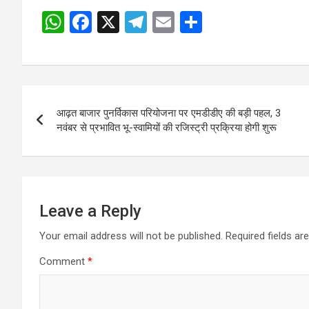
W
F
X
T
E
S
Post
h
a
el
m
h
navigation
at
ce
e
ail
ar
s
b
gr
e
Post
A
o
a
आढ़त बाजार पुनर्विकास परियोजना पर एमडीडीए की बड़ी पहल, 3
navigation
p
o
m
नवंबर से प्रभावित भू-स्वामियों की रजिस्ट्री प्रक्रिया होगी शुरू
p
k
Leave a Reply
Your email address will not be published.
Required fields a
Comment
*