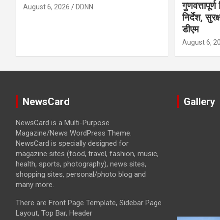
गुणवत्तापूर्
August 6, 2026
DDNN
निर्देश, सुर
डीएम
August 6, 2
NewsCard
Gallery
NewsCard is a Multi-Purpose
Magazine/News WordPress Theme.
NewsCard is specially designed for
magazine sites (food, travel, fashion, music,
health, sports, photography), news sites,
shopping sites, personal/photo blog and
many more.
There are Front Page Template, Sidebar Page
Layout, Top Bar, Header