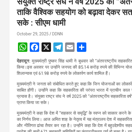
संयुक्त राष्ट्र संघ ने वर्ष 2025 को “अंत
ताकि वैश्विक सहयोग को बढ़ावा देकर सतत 
सके : सीएम धामी
October 29, 2025
DDNN
W
F
X
T
E
S
h
a
el
m
h
देहरादून:
मुख्यमंत्री पुष्कर सिंह धामी ने बुधवार को “अंतरराष्ट्रीय सहकार
at
ce
e
ail
ar
किया।इस अवसर पर उन्होंने जनपद की 85.14 करोड़ रुपये की विभिन्न योजना
s
b
gr
e
शिलान्यास एवं 61.98 करोड़ रुपये के लोकार्पण कार्य शामिल हैं।
A
o
a
मुख्यमंत्री ने जनता को संबोधित करते हुए कहा कि जिन योजनाओं का लोकार्पण 
साबित होंगी। उन्होंने कहा कि सहकारिता की परंपरा भारत में प्राचीन काल
p
o
m
प्रयास है। संयुक्त राष्ट्र संघ ने वर्ष 2025 को “अंतरराष्ट्रीय सहकारिता वर
p
k
प्राप्त किया जा सके।
मुख्यमंत्री ने कहा कि देश में “सहकार से समृद्धि” के स्वप्न को साकार करने 
का निर्णय लिया। आज अमित शाह के नेतृत्व में यह मंत्रालय देश में सह
और नीतिगत ढांचा तैयार कर रहा है। उन्होंने कहा कि देश में बहुउद्देश्यीय 
प्रदेश की सभी 671 सहकारी समितियों का कंप्यूटरीकरण पूर्ण हो चुका है। राज