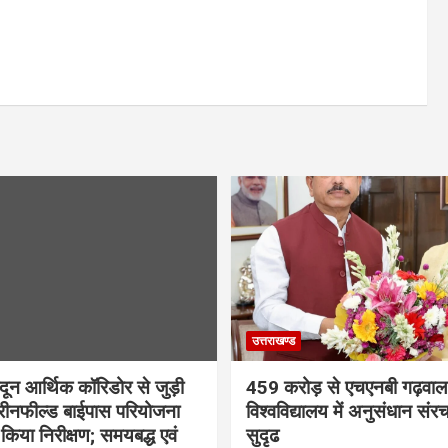
उत्तराखण्ड
ादून आर्थिक कॉरिडोर से जुड़ी
459 करोड़ से एचएनबी गढ़वाल
रीनफील्ड बाईपास परियोजना
विश्वविद्यालय में अनुसंधान संर
किया निरीक्षण; समयबद्ध एवं
सुदृढ