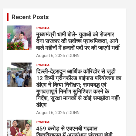
r
c
Recent Posts
h
उत्तराखण्ड
मुख्यमंत्री धामी बोले- युवाओं को रोजगार
देना सरकार की सर्वोच्च प्राथमिकता, आने
वाले महीनों में हजारों पदों पर की जाएगी भर्ती
August 6, 2026
DDNN
उत्तराखण्ड
दिल्ली-देहरादून आर्थिक कॉरिडोर से जुड़ी
12 किमी ग्रीनफील्ड बाईपास परियोजना का
डीएम ने किया निरीक्षण; समयबद्ध एवं
गुणवत्तापूर्ण निर्माण सुनिश्चित करने के
निर्देश, सुरक्षा मानकों से कोई समझौता नहींः
डीएम
August 6, 2026
DDNN
उत्तराखण्ड
459 करोड़ से एचएनबी गढ़वाल
विश्वविद्यालय में अनुसंधान संरचना होगी