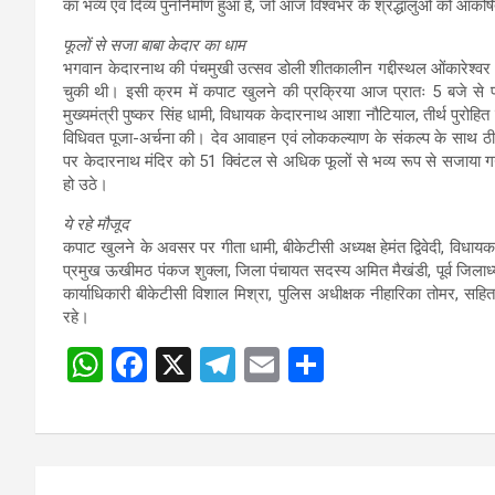
का भव्य एवं दिव्य पुनर्निर्माण हुआ है, जो आज विश्वभर के श्रद्धालुओं को आकर्
फूलों से सजा बाबा केदार का धाम
भगवान केदारनाथ की पंचमुखी उत्सव डोली शीतकालीन गद्दीस्थल ओंकारेश्वर म
चुकी थी। इसी क्रम में कपाट खुलने की प्रक्रिया आज प्रातः 5 बजे से प्
मुख्यमंत्री पुष्कर सिंह धामी, विधायक केदारनाथ आशा नौटियाल, तीर्थ पुरोहित उमेश
विधिवत पूजा-अर्चना की। देव आवाहन एवं लोककल्याण के संकल्प के साथ 
पर केदारनाथ मंदिर को 51 क्विंटल से अधिक फूलों से भव्य रूप से सजाया गया
हो उठे।
ये रहे मौजूद
कपाट खुलने के अवसर पर गीता धामी, बीकेटीसी अध्यक्ष हेमंत द्विवेदी, विधा
प्रमुख ऊखीमठ पंकज शुक्ला, जिला पंचायत सदस्य अमित मैखंडी, पूर्व जिलाध्यक्ष
कार्याधिकारी बीकेटीसी विशाल मिश्रा, पुलिस अधीक्षक नीहारिका तोमर, सहित बड़
रहे।
W
F
X
T
E
S
h
a
el
m
h
at
ce
e
ail
ar
s
b
gr
e
Post