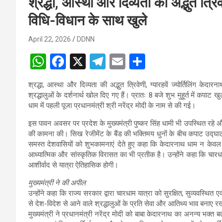
श्रद्धा, आस्था और दिव्यता की अद्भुत त्रिव
विधि-विधान के साथ खुले
April 22, 2026
DDNN
W
F
X
T
E
S
h
a
el
m
h
श्रद्धा, आस्था और दिव्यता की अद्भुत त्रिवेणी, ग्यारहवें ज्योर्तिलिंग 
at
ce
e
ail
ar
श्रद्धालुओं के दर्शनार्थ खोल दिए गए हैं। प्रातः 8 बजे शुभ मुहूर्त में कपा
s
b
gr
e
धाम में पहली पूजा प्रधानमंत्री श्री नरेंद्र मोदी के नाम से की गई।
A
o
a
इस पावन अवसर पर प्रदेश के मुख्यमंत्री पुष्कर सिंह धामी भी उपस्थित रहे और
की कामना की। सिख रेजीमेंट के बैंड की भक्तिमय धुनों के बीच कपाट उद्घाट
p
o
m
समस्त देशवासियों को शुभकामनाएं देते हुए कहा कि केदारनाथ धाम न केवल सन
p
k
आध्यात्मिक और सांस्कृतिक विरासत का भी प्रतीक है। उन्होंने कहा कि चारधाम
आशीर्वाद से यात्रा ऐतिहासिक होगी।
मुख्यमंत्री ने की अपील
उन्होंने कहा कि राज्य सरकार द्वारा चारधाम यात्रा को सुरक्षित, सुव्यवस्थित 
से देश-विदेश से आने वाले श्रद्धालुओं के प्रति सेवा और आतिथ्य भाव बनाए 
मुख्यमंत्री ने प्रधानमंत्री नरेंद्र मोदी को बाबा केदारनाथ का अनन्य भक्त