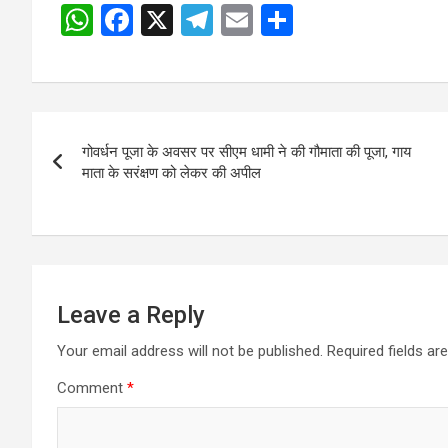
W
F
X
T
E
S
Post
h
a
el
m
h
navigation
at
ce
e
ail
ar
s
b
gr
e
Post
A
o
a
गोवर्धन पूजा के अवसर पर सीएम धामी ने की गौमाता की पूजा, गाय
navigation
p
o
m
माता के सरंक्षण को लेकर की अपील
p
k
Leave a Reply
Your email address will not be published.
Required fields a
Comment
*