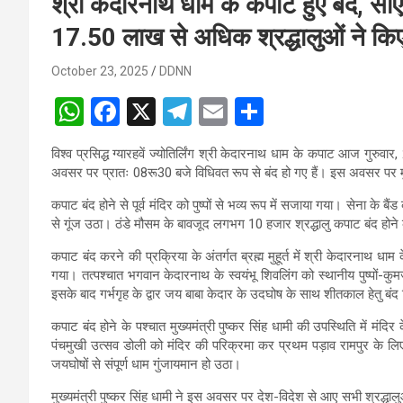
श्री केदारनाथ धाम के कपाट हुए बंद, सीएम
17.50 लाख से अधिक श्रद्धालुओं ने किए 
October 23, 2025
DDNN
W
F
X
T
E
S
h
a
el
m
h
विश्व प्रसिद्ध ग्यारहवें ज्योतिर्लिंग श्री केदारनाथ धाम के कपाट आज गुरुवा
at
ce
e
ail
ar
अवसर पर प्रातः 08रू30 बजे विधिवत रूप से बंद हो गए हैं। इस अवसर पर मुख
s
b
gr
e
कपाट बंद होने से पूर्व मंदिर को पुष्पों से भव्य रूप में सजाया गया। सेना के
A
o
a
से गूंज उठा। ठंडे मौसम के बावजूद लगभग 10 हजार श्रद्धालु कपाट बंद होने
p
o
m
कपाट बंद करने की प्रक्रिया के अंतर्गत ब्रह्म मुहूर्त में श्री केदारनाथ धाम 
गया। तत्पश्चात भगवान केदारनाथ के स्वयंभू शिवलिंग को स्थानीय पुष्पों-कु
p
k
इसके बाद गर्भगृह के द्वार जय बाबा केदार के उदघोष के साथ शीतकाल हेतु बं
कपाट बंद होने के पश्चात मुख्यमंत्री पुष्कर सिंह धामी की उपस्थिति में मंदि
पंचमुखी उत्सव डोली को मंदिर की परिक्रमा कर प्रथम पड़ाव रामपुर के लिए प
जयघोषों से संपूर्ण धाम गुंजायमान हो उठा।
मुख्यमंत्री पुष्कर सिंह धामी ने इस अवसर पर देश-विदेश से आए सभी श्रद्धालुओं