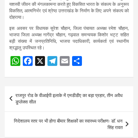
यशस्वी जीवन की मंगलकामना करते हुए विकसित भारत के संकल्प के अनुरूप
विकसित, आत्मनिर्भर एवं श्रेष्ठ उत्तराखंड के निर्माण के लिए अपने संकल्प को
दोहराया।
इस अवसर पर विधायक सुरेश चौहान, जिला पंचायत अध्यक्ष रमेश चौहान,
भाजपा जिला अध्यक्ष नागेंद्र चौहान, गढ़वाल समन्वयक किशोर भट्ट सहित
बड़ी संख्या में जनप्रतिनिधि, भाजपा पदाधिकारी, कार्यकर्ता एवं स्थानीय
श्रद्धालु उपस्थित रहे।
W
F
X
T
E
S
Post
h
a
el
m
h
navigation
at
ce
e
ail
ar
s
b
gr
e
Post
राजपुर रोड के वीआईपी इलाके में एमडीडीए का बड़ा प्रहार, तीन अवैध
A
o
a
navigation
डुप्लेक्स सील
p
o
m
p
k
निदेशालय स्तर पर भी होगा बीमार शिक्षकों का स्वास्थ्य परीक्षणः डाॅ. धन
सिंह रावत