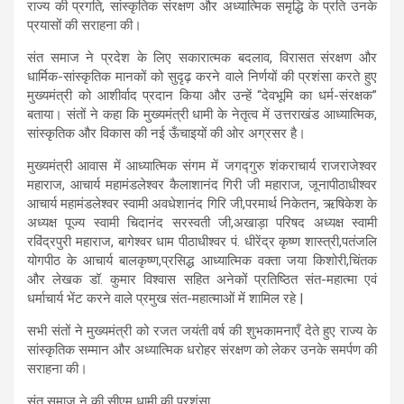
राज्य की प्रगति, सांस्कृतिक संरक्षण और अध्यात्मिक समृद्धि के प्रति उनके
A
o
a
प्रयासों की सराहना की।
p
o
m
संत समाज ने प्रदेश के लिए सकारात्मक बदलाव, विरासत संरक्षण और
p
k
धार्मिक-सांस्कृतिक मानकों को सुदृढ़ करने वाले निर्णयों की प्रशंसा करते हुए
मुख्यमंत्री को आशीर्वाद प्रदान किया और उन्हें “देवभूमि का धर्म-संरक्षक”
बताया। संतों ने कहा कि मुख्यमंत्री धामी के नेतृत्व में उत्तराखंड आध्यात्मिक,
सांस्कृतिक और विकास की नई ऊँचाइयों की ओर अग्रसर है।
मुख्यमंत्री आवास में आध्यात्मिक संगम में जगद्गुरु शंकराचार्य राजराजेश्वर
महाराज, आचार्य महामंडलेश्वर कैलाशानंद गिरी जी महाराज, जूनापीठाधीश्वर
आचार्य महामंडलेश्वर स्वामी अवधेशानंद गिरि जी,परमार्थ निकेतन, ऋषिकेश के
अध्यक्ष पूज्य स्वामी चिदानंद सरस्वती जी,अखाड़ा परिषद अध्यक्ष स्वामी
रविंद्रपुरी महाराज, बागेश्वर धाम पीठाधीश्वर पं. धीरेंद्र कृष्ण शास्त्री,पतंजलि
योगपीठ के आचार्य बालकृष्ण,प्रसिद्ध आध्यात्मिक वक्ता जया किशोरी,चिंतक
और लेखक डॉ. कुमार विश्वास सहित अनेकों प्रतिष्ठित संत-महात्मा एवं
धर्माचार्य भेंट करने वाले प्रमुख संत-महात्माओं में शामिल रहे |
सभी संतों ने मुख्यमंत्री को रजत जयंती वर्ष की शुभकामनाएँ देते हुए राज्य के
सांस्कृतिक सम्मान और अध्यात्मिक धरोहर संरक्षण को लेकर उनके समर्पण की
सराहना की।
संत समाज ने की सीएम धामी की प्रशंसा