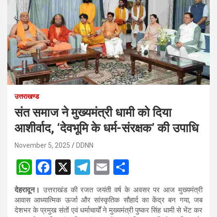
उत्तराखण्ड
संत समाज ने मुख्यमंत्री धामी को दिया
आशीर्वाद, ‘देवभूमि के धर्म-संरक्षक’ की उपाधि
November 5, 2025
DDNN
W
F
X
T
E
S
h
a
el
m
h
देहरादून।
उत्तराखंड की रजत जयंती वर्ष के अवसर पर आज मुख्यमंत्री
at
ce
e
ail
ar
आवास आध्यात्मिक ऊर्जा और सांस्कृतिक सौहार्द का केंद्र बन गया, जब
s
b
gr
e
देशभर के प्रमुख संतों एवं धर्माचार्यों ने मुख्यमंत्री पुष्कर सिंह धामी से भेंट कर