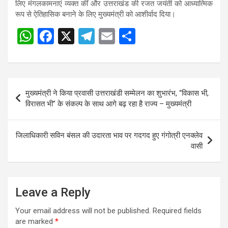
लिए मंगलकामनाएं व्यक्त कीं और उत्तराखंड की रजत जयंती को आध्यात्मिक
रूप से ऐतिहासिक बनाने के लिए मुख्यमंत्री को आशीर्वाद दिया।
W
F
X
T
E
S
h
a
el
m
h
at
ce
e
ail
ar
s
b
gr
e
Post
मुख्यमंत्री ने किया प्रवासी उत्तराखंडी सम्मेलन का शुभारंभ, “विकास भी,
A
o
a
navigation
विरासत भी” के संकल्प के साथ आगे बढ़ रहा है राज्य – मुख्यमंत्री
p
o
m
p
k
जिलाधिकारी सविन बंसल की उदारता भाव पर गदगद हुए गंगोत्री एनक्लेव
वासी
Leave a Reply
Your email address will not be published.
Required fields
are marked
*