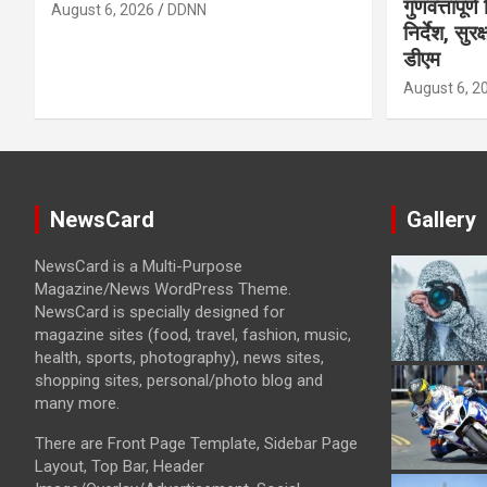
गुणवत्तापूर्
August 6, 2026
DDNN
निर्देश, सुर
डीएम
August 6, 2
NewsCard
Gallery
NewsCard is a Multi-Purpose
Magazine/News WordPress Theme.
NewsCard is specially designed for
magazine sites (food, travel, fashion, music,
health, sports, photography), news sites,
shopping sites, personal/photo blog and
many more.
There are Front Page Template, Sidebar Page
Layout, Top Bar, Header