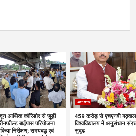
उत्तराखण्ड
ादून आर्थिक कॉरिडोर से जुड़ी
459 करोड़ से एचएनबी गढ़वाल
रीनफील्ड बाईपास परियोजना
विश्वविद्यालय में अनुसंधान संर
किया निरीक्षण; समयबद्ध एवं
सुदृढ