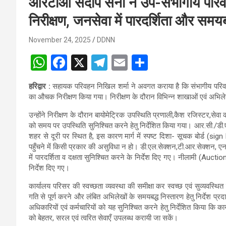
आरटीओ संदीप सैनी ने उप-संभागीय परिव
निरीक्षण, जनसेवा में पारदर्शिता और समयब
November 24, 2025
DDNN
W
F
X
T
E
S
h
a
el
m
h
हरिद्वार :
सहायक परिवहन निखिल शर्मा ने अवगत कराया है कि संभागीय परिवहन अ
at
ce
e
ail
ar
का औचक निरीक्षण किया गया। निरीक्षण के दौरान विभिन्न शाखाओं एवं अभिलेखो
s
b
gr
e
उन्होंने निरीक्षण के दौरान बायोमेट्रिक उपस्थिति प्रणाली,कैश रजिस्टर,से
A
o
a
को समय पर उपस्थिति सुनिश्चित करने हेतु निर्देशित किया गया। आर.सी./डी.ए
शहर से दूरी पर स्थित है, इस कारण मार्ग में स्पष्ट दिशा- सूचक बोर्ड (
p
o
m
पहुँचने में किसी प्रकार की असुविधा न हो। डी.एल.सेक्शन,टी.आर.सेक्शन, एनफ
p
k
में पारदर्शिता व दक्षता सुनिश्चित करने के निर्देश दिए गए। नीलामी (Auctio
निर्देश दिए गए।
कार्यालय परिसर की स्वच्छता व्यवस्था की समीक्षा कर स्वच्छ एवं सुव्यवस
गति से पूर्ण करने और लंबित अभिलेखों के समयबद्ध निस्तारण हेतु निर्देश प
अधिकारियों एवं कर्मचारियों को यह सुनिश्चित करने हेतु निर्देशित किया कि का
को बेहतर, सरल एवं त्वरित सेवाएँ उपलब्ध करायी जा सकें।