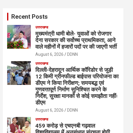
r
c
Recent Posts
h
उत्तराखण्ड
मुख्यमंत्री धामी बोले- युवाओं को रोजगार
देना सरकार की सर्वोच्च प्राथमिकता, आने
वाले महीनों में हजारों पदों पर की जाएगी भर्ती
August 6, 2026
DDNN
उत्तराखण्ड
दिल्ली-देहरादून आर्थिक कॉरिडोर से जुड़ी
12 किमी ग्रीनफील्ड बाईपास परियोजना का
डीएम ने किया निरीक्षण; समयबद्ध एवं
गुणवत्तापूर्ण निर्माण सुनिश्चित करने के
निर्देश, सुरक्षा मानकों से कोई समझौता नहींः
डीएम
August 6, 2026
DDNN
उत्तराखण्ड
459 करोड़ से एचएनबी गढ़वाल
विश्वविद्यालय में अनुसंधान संरचना होगी