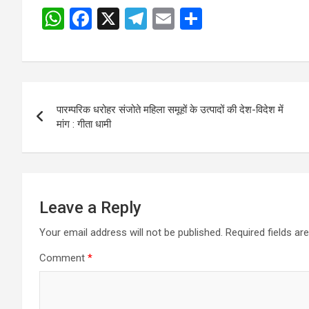
W
F
X
T
E
S
h
a
el
m
h
at
ce
e
ail
ar
s
b
gr
e
Post
A
o
a
पारम्परिक धरोहर संजोते महिला समूहों के उत्पादों की देश-विदेश में
navigation
p
o
m
मांग : गीता धामी
p
k
Leave a Reply
Your email address will not be published.
Required fields a
Comment
*