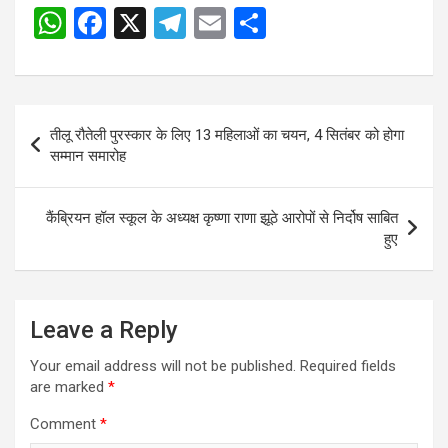
W
F
X
T
E
S
h
a
el
m
h
at
ce
e
ail
ar
s
b
gr
e
Post
तीलू रौतेली पुरस्कार के लिए 13 महिलाओं का चयन, 4 सितंबर को होगा
A
o
a
navigation
सम्मान समारोह
p
o
m
p
k
कैंब्रियन हॉल स्कूल के अध्यक्ष कृष्णा राणा झूठे आरोपों से निर्दोष साबित
हुए
Leave a Reply
Your email address will not be published.
Required fields
are marked
*
Comment
*