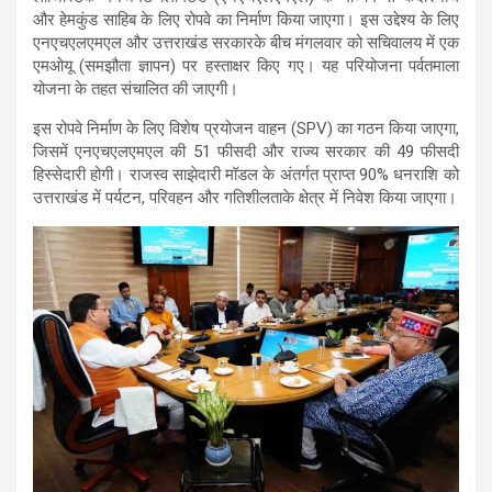
s
b
gr
e
और हेमकुंड साहिब
के लिए रोपवे का निर्माण किया जाएगा। इस उद्देश्य के लिए
एनएचएलएमएल और उत्तराखंड सरकार
के बीच मंगलवार को सचिवालय में एक
A
o
a
एमओयू (समझौता ज्ञापन)
पर हस्ताक्षर किए गए। यह परियोजना
पर्वतमाला
p
o
m
योजना
के तहत संचालित की जाएगी।
p
k
इस रोपवे निर्माण के लिए
विशेष प्रयोजन वाहन (SPV)
का गठन किया जाएगा,
जिसमें
एनएचएलएमएल की 51 फीसदी और राज्य सरकार की 49 फीसदी
हिस्सेदारी होगी।
राजस्व साझेदारी मॉडल
के अंतर्गत प्राप्त 90% धनराशि को
उत्तराखंड में
पर्यटन, परिवहन और गतिशीलता
के क्षेत्र में निवेश किया जाएगा।