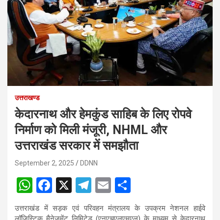
उत्तराखण्ड
केदारनाथ और हेमकुंड साहिब के लिए रोपवे
निर्माण को मिली मंजूरी, NHML और
उत्तराखंड सरकार में समझौता
September 2, 2025
DDNN
W
F
X
T
E
S
h
a
el
m
h
उत्तराखंड में सड़क एवं परिवहन मंत्रालय के उपक्रम
नेशनल हाईवे
at
ce
e
ail
ar
लॉजिस्टिक मैनेजमेंट लिमिटेड (एनएचएलएमएल)
के माध्यम से
केदारनाथ