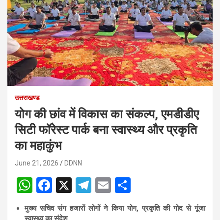
उत्तराखण्ड
योग की छांव में विकास का संकल्प, एमडीडीए
सिटी फॉरेस्ट पार्क बना स्वास्थ्य और प्रकृति
का महाकुंभ
June 21, 2026
DDNN
W
F
X
T
E
S
h
a
el
m
h
मुख्य सचिव संग हजारों लोगों ने किया योग, प्रकृति की गोद से गूंजा
at
ce
e
ail
ar
स्वास्थ्य का संदेश