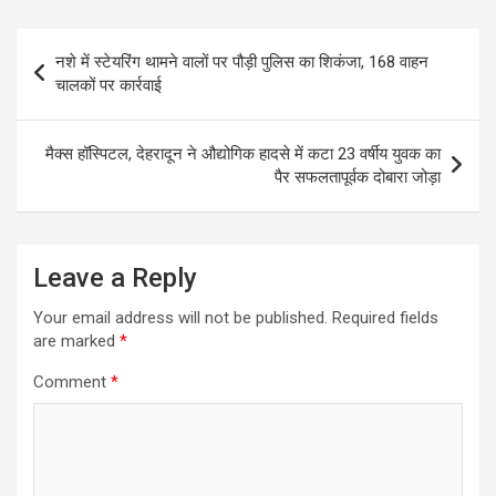
at
ce
e
ail
ar
s
b
gr
e
Post
नशे में स्टेयरिंग थामने वालों पर पौड़ी पुलिस का शिकंजा, 168 वाहन
A
o
a
navigation
चालकों पर कार्रवाई
p
o
m
p
k
मैक्स हॉस्पिटल, देहरादून ने औद्योगिक हादसे में कटा 23 वर्षीय युवक का
पैर सफलतापूर्वक दोबारा जोड़ा
Leave a Reply
Your email address will not be published.
Required fields
are marked
*
Comment
*