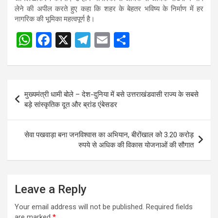
लेने की अपील करते हुए कहा कि शहर के बेहतर भविष्य के निर्माण में हर
नागरिक की भूमिका महत्वपूर्ण है।
W
F
X
T
E
S
h
a
el
m
h
at
ce
e
ail
ar
s
b
gr
e
Post
मुख्यमंत्री धामी बोले – देश-दुनिया में बसे उत्तराखंडवासी राज्य के सबसे
A
o
a
navigation
बड़े सांस्कृतिक दूत और ब्रांड एंबेसडर
p
o
m
p
k
सेवा पखवाड़ा बना जनविश्वास का अभियान, बीरोंखाल को 3.20 करोड़
रुपये से अधिक की विकास योजनाओं की सौगात
Leave a Reply
Your email address will not be published.
Required fields
are marked
*