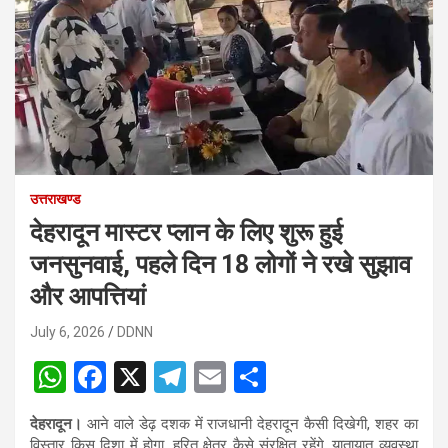
उत्तराखण्ड
देहरादून मास्टर प्लान के लिए शुरू हुई
जनसुनवाई, पहले दिन 18 लोगों ने रखे सुझाव
और आपत्तियां
July 6, 2026
DDNN
W
F
X
T
E
S
h
a
el
m
h
देहरादून।
आने वाले डेढ़ दशक में राजधानी देहरादून कैसी दिखेगी, शहर का
at
ce
e
ail
ar
विस्तार किस दिशा में होगा, हरित क्षेत्र कैसे संरक्षित रहेंगे, यातायात व्यवस्था