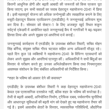
s
b
gr
e
कितनी आधुनिक होगी और बढ़ती आबादी की जरूरतों को किस प्रकार पूरा
किया जाएगा, इन सभी सवालों का जवाब देहरादून महायोजना-2041 में छिपा
A
o
a
है। इसी महत्वपूर्ण योजना को अधिक जनोन्मुखी और व्यवहारिक बनाने के लिए
p
o
m
मसूरी-देहरादून विकास प्राधिकरण (एमडीडीए) ने जनसुनवाई अभियान शुरू
कर दिया है। सोमवार को सेक्टर-1 के लिए अजबपुर खुर्द स्थित शकुन
p
k
स्पोर्ट्स एकेडमी में आयोजित पहले जनसुनवाई कैंप में नागरिकों ने बढ़-चढ़कर
हिस्सा लिया और अपने सुझाव एवं आपत्तियां दर्ज कराईं।
जनसुनवाई कार्यक्रम में एमडीडीए के उपाध्यक्ष बंशीधर तिवारी, सचिव मोहन
सिंह बर्निया, संयुक्त सचिव गौरव चटवाल सहित अन्य अधिकारी मौजूद रहे।
पहले दिन कुल 18 व्यक्तियों ने महायोजना-2041 के विभिन्न प्रावधानों को
लेकर अपने सुझाव और आपत्तियां प्रस्तुत कीं। अधिकारियों ने सभी बिंदुओं का
विस्तार से परीक्षण करते हुए उनका अभिलेखीकरण किया तथा नियमानुसार
आवश्यक संशोधन के लिए संबंधित अधिकारियों को निर्देशित किया।
*शहर के भविष्य को आकार देने की कवायद*
एमडीडीए के उपाध्यक्ष बंशीधर तिवारी ने कहा देहरादून महायोजना-2041
केवल एक प्रशासनिक दस्तावेज नहीं, बल्कि शहर के भविष्य की रूपरेखा है।
तेजी से बढ़ती आबादी, अनियोजित निर्माण, ट्रैफिक दबाव, पर्यावरणीय चुनौतियां
और आधारभूत सुविधाओं की बढ़ती मांग को देखते हुए यह महायोजना तैयार की
गई है। इसमें आवासीय क्षेत्रों के विस्तार, व्यावसायिक गतिविधियों, औद्योगिक