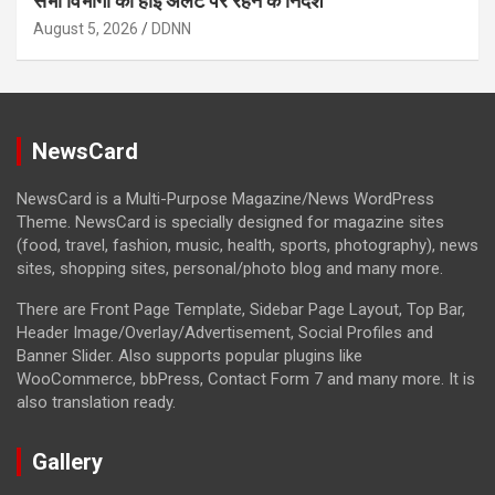
सभी विभागों को हाई अलर्ट पर रहने के निर्देश
August 5, 2026
DDNN
NewsCard
NewsCard is a Multi-Purpose Magazine/News WordPress
Theme. NewsCard is specially designed for magazine sites
(food, travel, fashion, music, health, sports, photography), news
sites, shopping sites, personal/photo blog and many more.
There are Front Page Template, Sidebar Page Layout, Top Bar,
Header Image/Overlay/Advertisement, Social Profiles and
Banner Slider. Also supports popular plugins like
WooCommerce, bbPress, Contact Form 7 and many more. It is
also translation ready.
Gallery