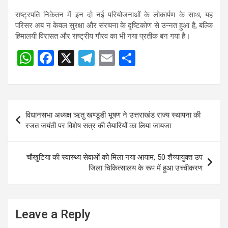
राष्ट्रपति निकेतन में इन दो नई परियोजनाओं के लोकार्पण के साथ, यह
परिसर अब न केवल सुरक्षा और संरचना के दृष्टिकोण से उन्नत हुआ है, बल्कि
हिमालयी विरासत और राष्ट्रीय गौरव का भी नया प्रतीक बन गया है।
W
F
X
T
E
S
Post
h
a
el
m
h
navigation
at
ce
e
ail
ar
s
b
gr
e
Post
विधानसभा अध्यक्ष ऋतु खण्डूडी भूषण ने उत्तराखंड राज्य स्थापना की
A
o
a
navigation
रजत जयंती पर विशेष सत्र की तैयारियों का लिया जायजा
p
o
m
p
k
चौखुटिया की स्वास्थ्य सेवाओं को मिला नया आयाम, 50 शैय्यायुक्त उप
जिला चिकित्सालय के रूप में हुआ उच्चीकरण
Leave a Reply