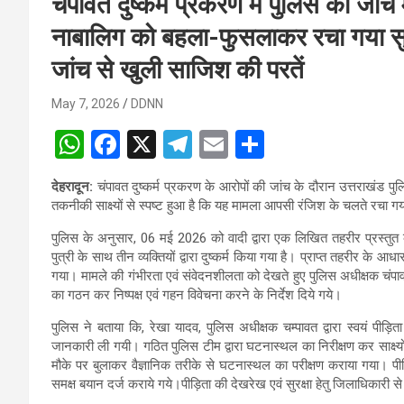
चंपावत दुष्कर्म प्रकरण में पुलिस की जांच
नाबालिग को बहला-फुसलाकर रचा गया सुन
जांच से खुली साजिश की परतें
May 7, 2026
DDNN
W
F
X
T
E
S
h
a
el
m
h
देहरादून:
चंपावत दुष्कर्म प्रकरण के आरोपों की जांच के दौरान उत्तराखंड प
at
ce
e
ail
ar
तकनीकी साक्ष्यों से स्पष्ट हुआ है कि यह मामला आपसी रंजिश के चलते रचा ग
s
b
gr
e
पुलिस के अनुसार, 06 मई 2026 को वादी द्वारा एक लिखित तहरीर प्रस्त
A
o
a
पुत्री के साथ तीन व्यक्तियों द्वारा दुष्कर्म किया गया है। प्राप्त तहरीर के
गया। मामले की गंभीरता एवं संवेदनशीलता को देखते हुए पुलिस अधीक्षक चंपावत 
p
o
m
का गठन कर निष्पक्ष एवं गहन विवेचना करने के निर्देश दिये गये।
p
k
पुलिस ने बताया कि, रेखा यादव, पुलिस अधीक्षक चम्पावत द्वारा स्वयं पी
जानकारी ली गयी। गठित पुलिस टीम द्वारा घटनास्थल का निरीक्षण कर साक्ष
मौके पर बुलाकर वैज्ञानिक तरीके से घटनास्थल का परीक्षण कराया गया। पीड
समक्ष बयान दर्ज कराये गये।पीड़िता की देखरेख एवं सुरक्षा हेतु जिलाधिकारी 