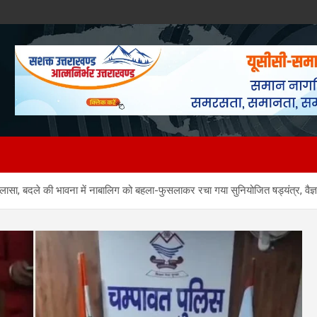
 खुलासा, बदले की भावना में नाबालिग को बहला-फुसलाकर रचा गया सुनियोजित षड्यंत्र, वै