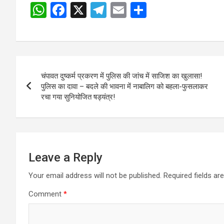
W
F
X
T
E
S
Post
h
a
el
m
h
navigation
at
ce
e
ail
ar
s
b
gr
e
Post
A
o
a
चंपावत दुष्कर्म प्रकरण में पुलिस की जांच में साजिश का खुलासा!
navigation
p
o
m
पुलिस का दावा – बदले की भावना में नाबालिग को बहला-फुसलाकर
रचा गया सुनियोजित षड्यंत्र!
p
k
Leave a Reply
Your email address will not be published.
Required fields a
Comment
*