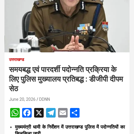
उत्तराखण्ड
समयबद्ध एवं पारदर्शी पदोन्नति प्रक्रिया के
लिए पुलिस मुख्यालय प्रतिबद्ध : डीजीपी दीपम
सेठ
June 20, 2026
DDNN
W
F
X
T
E
S
h
a
el
m
h
मुख्यमंत्री धामी के निर्देशन में उत्तराखण्ड पुलिस में पदोन्नतियों का
at
ce
e
ail
ar
सिलसिला जारी