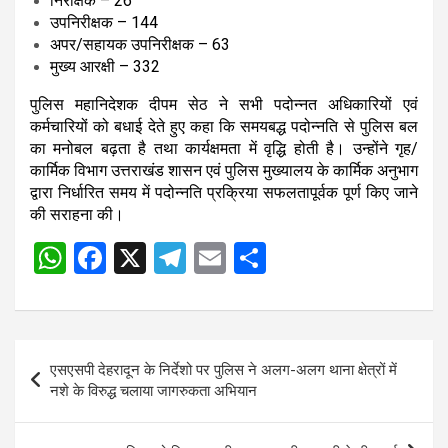
निरीक्षक – 26
उपनिरीक्षक – 144
अपर/सहायक उपनिरीक्षक – 63
मुख्य आरक्षी – 332
पुलिस महानिदेशक दीपम सेठ ने सभी पदोन्नत अधिकारियों एवं
कर्मचारियों को बधाई देते हुए कहा कि समयबद्ध पदोन्नति से पुलिस बल
का मनोबल बढ़ता है तथा कार्यक्षमता में वृद्धि होती है। उन्होंने गृह/
कार्मिक विभाग उत्तराखंड शासन एवं पुलिस मुख्यालय के कार्मिक अनुभाग
द्वारा निर्धारित समय में पदोन्नति प्रक्रिया सफलतापूर्वक पूर्ण किए जाने
की सराहना की।
W
F
X
T
E
S
Post
h
a
el
m
h
navigation
at
ce
e
ail
ar
s
b
gr
e
Post
एसएसपी देहरादून के निर्देशो पर पुलिस ने अलग-अलग थाना क्षेत्रों में
A
o
a
navigation
नशे के विरुद्ध चलाया जागरुकता अभियान
p
o
m