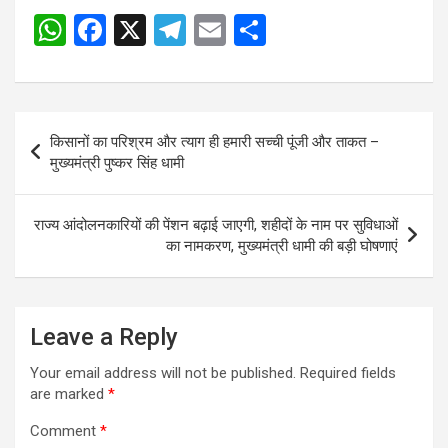
W
F
X
T
E
S
h
a
el
m
h
at
ce
e
ail
ar
s
b
gr
e
Post
किसानों का परिश्रम और त्याग ही हमारी सच्ची पूंजी और ताकत –
A
o
a
navigation
मुख्यमंत्री पुष्कर सिंह धामी
p
o
m
p
k
राज्य आंदोलनकारियों की पेंशन बढ़ाई जाएगी, शहीदों के नाम पर सुविधाओं
का नामकरण, मुख्यमंत्री धामी की बड़ी घोषणाएं
Leave a Reply
Your email address will not be published.
Required fields
are marked
*
Comment
*