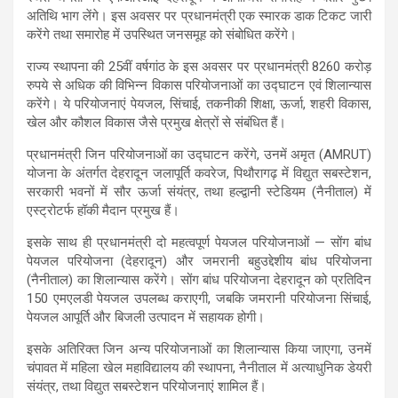
s
b
gr
e
अतिथि भाग लेंगे। इस अवसर पर प्रधानमंत्री एक स्मारक डाक टिकट जारी
करेंगे तथा समारोह में उपस्थित जनसमूह को संबोधित करेंगे।
A
o
a
राज्य स्थापना की 25वीं वर्षगांठ के इस अवसर पर प्रधानमंत्री 8260 करोड़
p
o
m
रुपये से अधिक की विभिन्न विकास परियोजनाओं का उद्घाटन एवं शिलान्यास
p
k
करेंगे। ये परियोजनाएं पेयजल, सिंचाई, तकनीकी शिक्षा, ऊर्जा, शहरी विकास,
खेल और कौशल विकास जैसे प्रमुख क्षेत्रों से संबंधित हैं।
प्रधानमंत्री जिन परियोजनाओं का उद्घाटन करेंगे, उनमें अमृत (AMRUT)
योजना के अंतर्गत देहरादून जलापूर्ति कवरेज, पिथौरागढ़ में विद्युत सबस्टेशन,
सरकारी भवनों में सौर ऊर्जा संयंत्र, तथा हल्द्वानी स्टेडियम (नैनीताल) में
एस्ट्रोटर्फ हॉकी मैदान प्रमुख हैं।
इसके साथ ही प्रधानमंत्री दो महत्वपूर्ण पेयजल परियोजनाओं — सोंग बांध
पेयजल परियोजना (देहरादून) और जमरानी बहुउद्देशीय बांध परियोजना
(नैनीताल) का शिलान्यास करेंगे। सोंग बांध परियोजना देहरादून को प्रतिदिन
150 एमएलडी पेयजल उपलब्ध कराएगी, जबकि जमरानी परियोजना सिंचाई,
पेयजल आपूर्ति और बिजली उत्पादन में सहायक होगी।
इसके अतिरिक्त जिन अन्य परियोजनाओं का शिलान्यास किया जाएगा, उनमें
चंपावत में महिला खेल महाविद्यालय की स्थापना, नैनीताल में अत्याधुनिक डेयरी
संयंत्र, तथा विद्युत सबस्टेशन परियोजनाएं शामिल हैं।