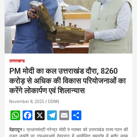
उत्तराखण्ड
PM मोदी का कल उत्तराखंड दौरा, 8260
करोड़ से अधिक की विकास परियोजनाओं का
करेंगे लोकार्पण एवं शिलान्यास
November 8, 2025
DDNN
W
F
X
T
E
S
h
a
el
m
h
देहरादून।
प्रधानमंत्री नरेन्द्र मोदी 9 नवम्बर को उत्तराखंड राज्य गठन की
at
ce
e
ail
ar
रजत जयंती पर एफआरआई देहरादून में आयोजित समारोह में बतौर मुख्य