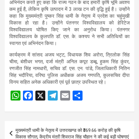
अभिनंदन करते हुए कहा कि राज्य गठन के बाद हमारी कृषि भूमि अवश्य
कम हुई है, लेकिन कृषि उत्पादन में 3 लाख टन की वृद्धि हुई है। उन्होंने
कहा कि मुख्यमंत्री पुष्कर सिंह धामी के नेतृत्व में प्रदेश का चहुंमुखी
विकास हो रहा है। उन्होंने पंतनगर विश्वविद्यालय को हेरिटेज
विश्वविद्यालय घोषित किए जाने का अनुरोध किया। पंतनगर
विश्वविद्यालय के कुलपति डॉ. एस. के. कश्यप ने सभी अतिथियों का
स्वागत एवं अभिनंदन किया।
कार्यक्रम में सांसद अजय भट्ट, विधायक शिव अरोरा, त्रिलोक सिंह
चीमा, बंशीधर भगत, दर्जा मंत्री अनिल कपूर डब्बू, हुकम सिंह कुंवर,
रणजीत सिंह नामधारी, सचिव डॉ. एस. एन. पांडे, जिलाधिकारी नितिन
सिंह भदौरिया, वरिष्ठ पुलिस अधीक्षक अजय गणपति, कुलसचिव दीपा
विनय सहित अनेक अधिकारी एवं पूर्व छात्र उपस्थित रहे।
W
F
X
T
E
S
Post
h
a
el
m
h
navigation
at
ce
e
ail
ar
s
b
gr
e
Post
मुख्यमंत्री धामी के नेतृत्व में उत्तराखण्ड को ₹369.66 करोड़ की कृषि
A
o
a
navigation
विकास सौगात, केंद्रीय मंत्री शिवराज सिंह चौहान ने की कई बड़ी घोषणाएं