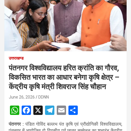
उत्तराखण्ड
पंतनगर विश्वविद्यालय हरित क्रांति का गौरव,
विकसित भारत का आधार बनेगा कृषि क्षेत्र –
केंद्रीय कृषि मंत्री शिवराज सिंह चौहान
June 26, 2026
DDNN
W
F
X
T
E
S
h
a
el
m
h
पंतनगर :
पंडित गोविंद बल्लभ पंत कृषि एवं प्रौद्योगिकी विश्वविद्यालय,
at
ce
e
ail
ar
पंतनगर में आयोजित दो दिवसीय पूर्व छात्र सम्मेलन का शुभारंभ केंद्रीय