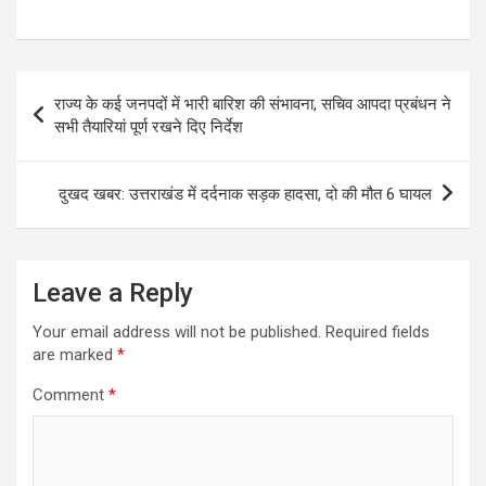
h
a
el
m
h
at
ce
e
ail
ar
s
b
gr
e
Post
राज्य के कई जनपदों में भारी बारिश की संभावना, सचिव आपदा प्रबंधन ने
A
o
a
navigation
सभी तैयारियां पूर्ण रखने दिए निर्देश
p
o
m
p
k
दुखद खबर: उत्तराखंड में दर्दनाक सड़क हादसा, दो की मौत 6 घायल
Leave a Reply
Your email address will not be published.
Required fields
are marked
*
Comment
*