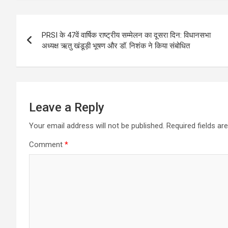
at
ce
e
ail
ar
s
b
gr
e
Post
A
o
a
PRSI के 47वें वार्षिक राष्ट्रीय सम्मेलन का दूसरा दिन: विधानसभा
navigation
p
o
m
अध्यक्ष ऋतु खंडूड़ी भूषण और डॉ. निशंक ने किया संबोधित
p
k
Leave a Reply
Your email address will not be published.
Required fields a
Comment
*