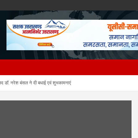
ांसद डॉ. नरेश बंसल ने दी बधाई एवं शुभकामनाएं