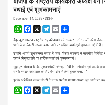
बीजेपी के राष्ट्रीय कार्यकारी अध्यक्ष बन
बधाई एवं शुभकामनाएं
December 14, 2025
DDNN
W
F
X
T
E
S
h
a
el
m
h
देहरादून:
भाजपा राष्ट्रीय सह कोषाध्यक्ष एवं राज्यसभा सांसद डॉ. नरेश बंसल
at
ce
e
ail
ar
पार्टी के कार्यकारी अध्यक्ष बनाए जाने पर हार्दिक बधाई एवं शुभकामनाएं दी हैं।
s
b
gr
e
उन्होंने अपनी शुभकामना संदेश में कहा, “बिहार सरकार में माननीय कैबिनेट म
A
o
a
रूप में नियुक्त होने पर हार्दिक बधाई एवं शुभकामनाएं।
p
o
m
मुझे पूर्ण विश्वास है कि, प्रधानमंत्री नरेन्द्र मोदी के मार्गदर्शन एवं आप
उनके सफल कार्यकाल के लिए मेरी ओर से ढेरों शुभकामनाएं।”
p
k
इसके अतिरिक्त पंकज चौधरी के उत्तर प्रदेश भाजपा अध्यक्ष चुने जाने पर उन्हो
W
F
X
T
E
S
Post
h
a
el
m
h
navigation