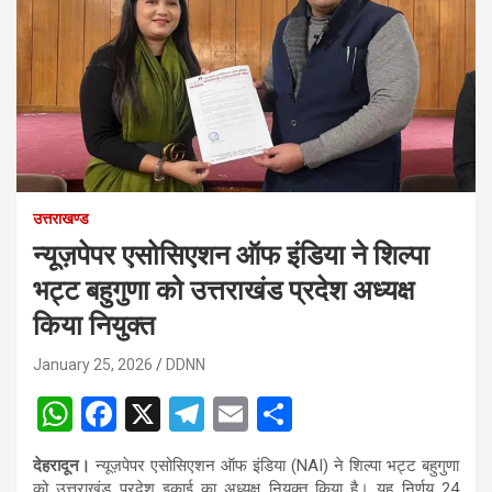
उत्तराखण्ड
न्यूज़पेपर एसोसिएशन ऑफ इंडिया ने शिल्पा
भट्ट बहुगुणा को उत्तराखंड प्रदेश अध्यक्ष
किया नियुक्त
January 25, 2026
DDNN
W
F
X
T
E
S
h
a
el
m
h
देहरादून।
न्यूज़पेपर एसोसिएशन ऑफ इंडिया (NAI) ने शिल्पा भट्ट बहुगुणा
at
ce
e
ail
ar
को उत्तराखंड प्रदेश इकाई का अध्यक्ष नियुक्त किया है। यह निर्णय 24