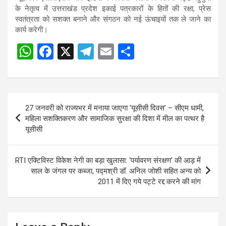
के नेतृत्व में उत्तराखंड प्रदेश इकाई पत्रकारों के हितों की रक्षा, प्रेस
स्वतंत्रता को सशक्त बनाने और संगठन को नई ऊंचाइयों तक ले जाने का
कार्य करेगी।
W
F
X
T
E
S
Post
h
a
el
m
h
navigation
at
ce
e
ail
ar
s
b
gr
e
Post
27 जनवरी को राज्यभर में मनाया जाएगा ‘यूसीसी दिवस’ – सीएम धामी,
A
o
a
navigation
महिला सशक्तिकरण और सामाजिक सुरक्षा की दिशा में मील का पत्थर है
p
o
m
यूसीसी
p
k
RTI एक्टिविस्ट विकेश नेगी का बड़ा खुलासा: ‘पर्यावरण संरक्षण’ की आड़ में
साल के जंगल पर कब्जा, पद्मश्री डॉ. अनिल जोशी सहित अन्य को
2011 में दिए गये पट्टे रद्द करने की मांग