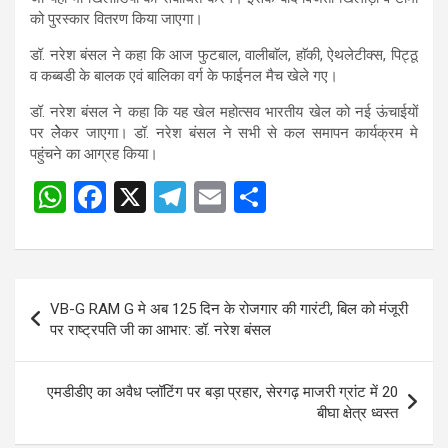
को पुरस्कार वितरण किया जाएगा।
डॉ. नरेश बंसल ने कहा कि आज फुटबाल, वालीबाॅल, हाॅकी, ऐथलेटीक्स, पिट्ठू
व कब्बडी के बालक एवं बालिका वर्ग के फाईनल मैच खेले गए।
डॉ. नरेश बंसल ने कहा कि यह खेल महोत्सव भारतीय खेल को नई ऊंचाईयों
पर लेेेकर जाएगा। डॉ. नरेश बंसल ने सभी से कल समापन कार्यक्रम मे
पहुंचने का आग्रह किया।
W
F
X
T
E
S
Post
h
a
el
m
h
navigation
at
ce
e
ail
ar
s
b
gr
e
Post
VB-G RAM G मे अब 125 दिन के रोजगार की गारंटी, बिल को मंजूरी
A
o
a
navigation
पर राष्ट्रपति जी का आभार: डॉ. नरेश बंसल
p
o
m
p
k
एमडीडीए का अवैध प्लॉटिंग पर बड़ा प्रहार, सेरगढ़ माजरी ग्रांट में 20
बीघा क्षेत्र ध्वस्त