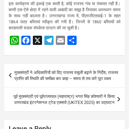
इस कार्यक्रम की इकाई एक बस्ती है, कोई राजस्व गांव या पंचायत नहीं है।
बस्ती एक ऐसे क्षेत्र में रहने वाली आबादी का समूह है जिसका अवस्थान समय
के साथ नहीं बदलता है। उत्तराखण्ड राज्य में, पीएमजीएसवाई-1 के तहत
1864 पात्र बस्तियां स्वीकृत की गयी हैं। जिनमें से 1860 बस्तियों को
बारहमासी सडक संपर्कता प्रदान की जा चुकी है।
W
F
X
T
E
S
Post
h
a
el
m
h
navigation
at
ce
e
ail
ar
s
b
gr
e
Post
मुख्यमंत्री ने अधिकारियों को दिए राजस्व वसूली बढ़ाने के निर्देश, राजस्व
A
o
a
navigation
प्राप्ति की स्थिति की समीक्षा कर कहा – समय से तय करें पूरा लक्ष्य
p
o
m
p
k
पूर्व मुख्यमंत्री एवं पूर्वराज्यपाल (महाराष्ट्र) भगत सिंह कोश्यारी ने किया
उत्तराखंड इंटरनेशनल ट्रेड एक्सपो (UKITEX 2025) का उद्घाटन
Leave a Reply