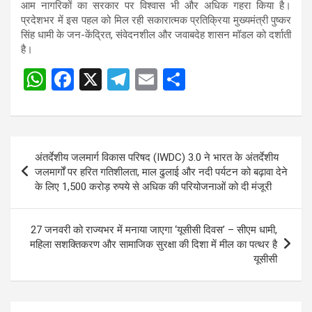
आम नागरिकों का सरकार पर विश्वास भी और अधिक गहरा किया है।
प्रदेशभर में इस पहल को मिल रही सकारात्मक प्रतिक्रिया मुख्यमंत्री पुष्कर
सिंह धामी के जन-केंद्रित, संवेदनशील और जवाबदेह शासन मॉडल को दर्शाती
है।
W
F
X
T
E
S
Post
h
a
el
m
h
navigation
at
ce
e
ail
ar
s
b
gr
e
Post
अंतर्देशीय जलमार्ग विकास परिषद (IWDC) 3.0 ने भारत के अंतर्देशीय
A
o
a
navigation
जलमार्गों पर हरित गतिशीलता, माल ढुलाई और नदी पर्यटन को बढ़ावा देने
p
o
m
के लिए 1,500 करोड़ रुपये से अधिक की परियोजनाओं को दी मंजूरी
p
k
27 जनवरी को राज्यभर में मनाया जाएगा ‘यूसीसी दिवस’ – सीएम धामी,
महिला सशक्तिकरण और सामाजिक सुरक्षा की दिशा में मील का पत्थर है
यूसीसी