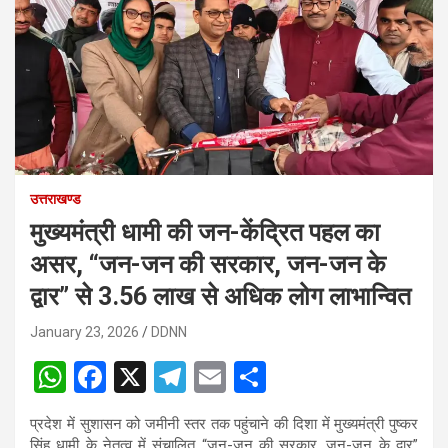
उत्तराखण्ड
मुख्यमंत्री धामी की जन-केंद्रित पहल का
असर, “जन-जन की सरकार, जन-जन के
द्वार” से 3.56 लाख से अधिक लोग लाभान्वित
January 23, 2026
DDNN
W
F
X
T
E
S
h
a
el
m
h
प्रदेश में सुशासन को जमीनी स्तर तक पहुंचाने की दिशा में मुख्यमंत्री पुष्कर
at
ce
e
ail
ar
सिंह धामी के नेतृत्व में संचालित “जन-जन की सरकार, जन-जन के द्वार”