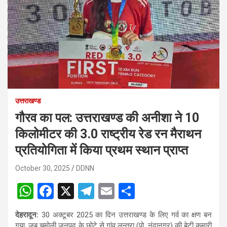
उत्तराखण्ड
गौरव का पल: उत्तराखण्ड की अनीशा ने 10
किलोमीटर की 3.0 राष्ट्रीय रेड रन मैराथन
प्रतियोगिता में किया प्रथम स्थान प्राप्त
October 30, 2025
DDNN
W
F
X
T
E
S
h
a
el
m
h
देहरादून:
30 अक्टूबर 2025 का दिन उत्तराखण्ड के लिए गर्व का क्षण बन
at
ce
e
ail
ar
गया, जब चमोली जनपद के छोटे से गांव लुन्तरा (पो. नंदानगर) की बेटी कुमारी