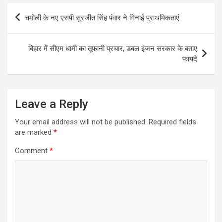
s
b
gr
e
Post
चमोली के नए एसपी सुरजीत सिंह पंवार ने गिनाई प्राथमिकताएं
A
o
a
navigation
p
o
m
बिहार में सीएम धामी का तूफानी प्रचार, डबल इंजन सरकार के बताए
p
k
फायदे
Leave a Reply
Your email address will not be published.
Required fields
are marked
*
Comment
*