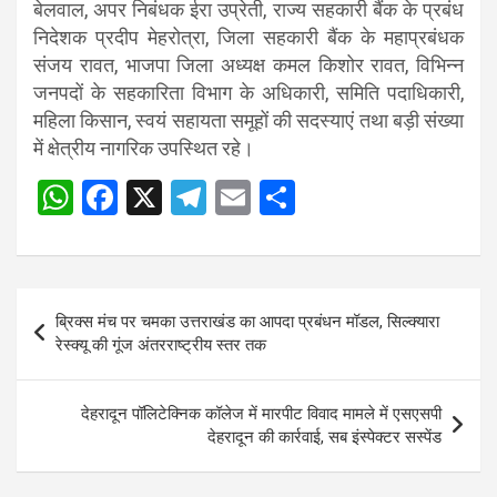
बेलवाल, अपर निबंधक ईरा उप्रेती, राज्य सहकारी बैंक के प्रबंध
निदेशक प्रदीप मेहरोत्रा, जिला सहकारी बैंक के महाप्रबंधक
संजय रावत, भाजपा जिला अध्यक्ष कमल किशोर रावत, विभिन्न
जनपदों के सहकारिता विभाग के अधिकारी, समिति पदाधिकारी,
महिला किसान, स्वयं सहायता समूहों की सदस्याएं तथा बड़ी संख्या
में क्षेत्रीय नागरिक उपस्थित रहे।
W
F
X
T
E
S
Post
h
a
el
m
h
navigation
at
ce
e
ail
ar
s
b
gr
e
Post
ब्रिक्स मंच पर चमका उत्तराखंड का आपदा प्रबंधन मॉडल, सिल्क्यारा
A
o
a
navigation
रेस्क्यू की गूंज अंतरराष्ट्रीय स्तर तक
p
o
m
p
k
देहरादून पॉलिटेक्निक कॉलेज में मारपीट विवाद मामले में एसएसपी
देहरादून की कार्रवाई, सब इंस्पेक्टर सस्पेंड