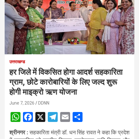
उत्तराखण्ड
हर जिले में विकसित होगा आदर्श सहकारिता
ग्राम, छोटे कारोबारियों के लिए जल्द शुरू
होगी माइक्रो ऋण योजना
June 7, 2026
DDNN
W
F
X
T
E
S
h
a
el
m
h
श्रीनगर :
सहकारिता मंत्री डॉ. धन सिंह रावत ने कहा कि प्रदेश
at
ce
e
ail
ar