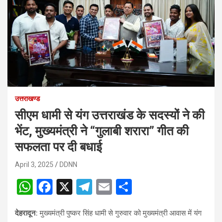
उत्तराखण्ड
सीएम धामी से यंग उत्तराखंड के सदस्यों ने की
भेंट, मुख्यमंत्री ने “गुलाबी शरारा” गीत की
सफलता पर दी बधाई
April 3, 2025
DDNN
W
F
X
T
E
S
h
a
el
m
h
देहरादून:
मुख्यमंत्री पुष्कर सिंह धामी से गुरुवार को मुख्यमंत्री आवास में यंग
at
ce
e
ail
ar