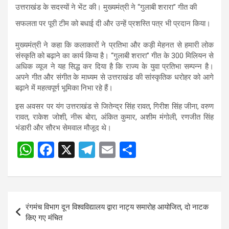
उत्तराखंड के सदस्यों ने भेंट की। मुख्यमंत्री ने “गुलाबी शरारा” गीत की
s
b
gr
e
सफलता पर पूरी टीम को बधाई दी और उन्हें प्रशस्ति पत्र भी प्रदान किया।
A
o
a
p
o
m
मुख्यमंत्री ने कहा कि कलाकारों ने प्रतिभा और कड़ी मेहनत से हमारी लोक
संस्कृति को बढ़ाने का कार्य किया है। “गुलाबी शरारा” गीत के 300 मिलियन से
p
k
अधिक व्यूज ने यह सिद्ध कर दिया है कि राज्य के युवा प्रतिभा सम्पन्न है।
अपने गीत और संगीत के माध्यम से उत्तराखंड की सांस्कृतिक धरोहर को आगे
बढ़ाने में महत्वपूर्ण भूमिका निभा रहे हैं।
इस अवसर पर यंग उत्तराखंड से जितेन्द्र सिंह रावत, गिरीश सिंह जीना, वरुण
रावत, राकेश जोशी, नीरू बोरा, अंकित कुमार, अशीम मंगोली, रणजीत सिंह
भंडारी और सौरभ सेमवाल मौजूद थे।
W
F
X
T
E
S
h
a
el
m
h
at
ce
e
ail
ar
s
b
gr
e
Post
रंगमंच विभाग दून विश्वविद्यालय द्वारा नाट्य समारोह आयोजित, दो नाटक
A
o
a
navigation
किए गए मंचित