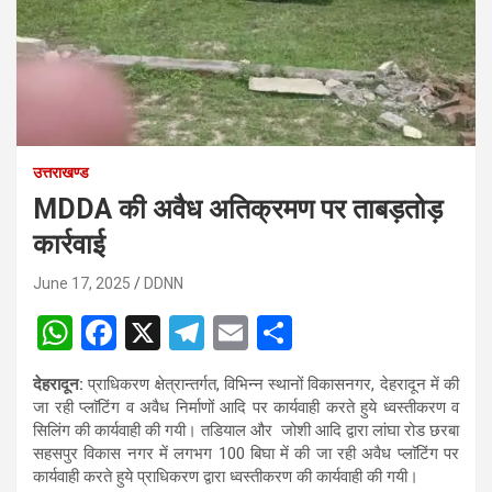
उत्तराखण्ड
MDDA की अवैध अतिक्रमण पर ताबड़तोड़
कार्रवाई
June 17, 2025
DDNN
W
F
X
T
E
S
h
a
el
m
h
देहरादून:
प्राधिकरण क्षेत्रान्तर्गत, विभिन्न स्थानों विकासनगर, देहरादून में की
at
ce
e
ail
ar
जा रही प्लाॅटिंग व अवैध निर्माणों आदि पर कार्यवाही करते हुये ध्वस्तीकरण व
s
b
gr
e
सिलिंग की कार्यवाही की गयी। तडियाल और जोशी आदि द्वारा लांघा रोड छरबा
सहसपुर विकास नगर में लगभग 100 बिघा में की जा रही अवैध प्लाॅटिंग पर
A
o
a
कार्यवाही करते हुये प्राधिकरण द्वारा ध्वस्तीकरण की कार्यवाही की गयी।