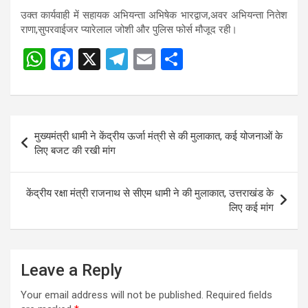
p
o
m
उक्त कार्यवाही में सहायक अभियन्ता अभिषेक भारद्वाज,अवर अभियन्ता नितेश
p
k
राणा,सुपरवाईजर प्यारेलाल जोशी और पुलिस फोर्स मौजूद रही।
W
F
X
T
E
S
h
a
el
m
h
at
ce
e
ail
ar
s
b
gr
e
Post
मुख्यमंत्री धामी ने केंद्रीय ऊर्जा मंत्री से की मुलाकात, कई योजनाओं के
A
o
a
navigation
लिए बजट की रखी मांग
p
o
m
p
k
केंद्रीय रक्षा मंत्री राजनाथ से सीएम धामी ने की मुलाकात, उत्तराखंड के
लिए कई मांग
Leave a Reply
Your email address will not be published.
Required fields