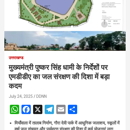
उत्तराखण्ड
मुख्यमंत्री पुष्कर सिंह धामी के निर्देशों पर
एमडीडीए का जल संरक्षण की दिशा में बड़ा
कदम
July 24, 2025
DDNN
W
F
X
T
E
S
h
a
el
m
h
मियाँवाला में तालाब निर्माण, गौरा देवी पार्क में आधुनिक जलाशय, स्कूलों में
at
ce
e
ail
ar
वर्षा जल संचयन और पर्यावरण संरक्षण की दिशा में कई योजनाएं लागू