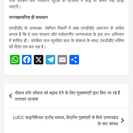
जल संरक्षण और पर्यावरण सुरक्षा के प्रयासों में कोई भी कसर नहीं छोड़ी
जाएगी।
जनसहभागिता ही समाधान
एमडीडीए के उपाध्यक्ष बंशीधर तिवारी ने कहा एमडीडीए आमजन से अपील
करता है कि वे जल संरक्षण और पर्यावरणीय जागरूकता के इस जन अभियान
में शामिल हों। संरक्षित जल-सुरक्षित कल के संकल्प के साथ, एमडीडीए भविष्य
की दिशा तय कर रहा है।
W
F
X
T
E
S
h
a
el
m
h
at
ce
e
ail
ar
s
b
gr
e
Post
वोकल फॉर लोकल को बढ़ावा देने के लिए मुख्यमंत्री द्वारा किए जा रहे हैं
A
o
a
navigation
लगातार प्रयास
p
o
m
p
k
LUCC फाइनेंशियल फ्रॉड मामला, केंद्रीय गृहमंत्री से मिले उत्तराखंड
के चार सांसद