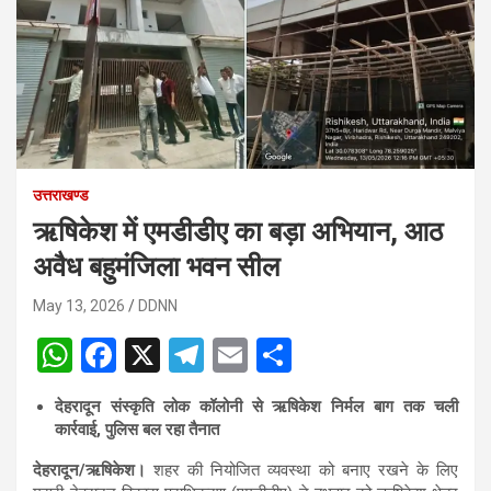
उत्तराखण्ड
ऋषिकेश में एमडीडीए का बड़ा अभियान, आठ
अवैध बहुमंजिला भवन सील
May 13, 2026
DDNN
W
F
X
T
E
S
h
a
el
m
h
देहरादून संस्कृति लोक कॉलोनी से ऋषिकेश निर्मल बाग तक चली
at
ce
e
ail
ar
कार्रवाई, पुलिस बल रहा तैनात
s
b
gr
e
देहरादून/ऋषिकेश।
शहर की नियोजित व्यवस्था को बनाए रखने के लिए