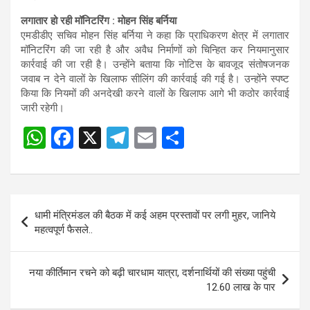
लगातार हो रही मॉनिटरिंग : मोहन सिंह बर्निया
एमडीडीए सचिव मोहन सिंह बर्निया ने कहा कि प्राधिकरण क्षेत्र में लगातार
मॉनिटरिंग की जा रही है और अवैध निर्माणों को चिन्हित कर नियमानुसार
कार्रवाई की जा रही है। उन्होंने बताया कि नोटिस के बावजूद संतोषजनक
जवाब न देने वालों के खिलाफ सीलिंग की कार्रवाई की गई है। उन्होंने स्पष्ट
किया कि नियमों की अनदेखी करने वालों के खिलाफ आगे भी कठोर कार्रवाई
जारी रहेगी।
W
F
X
T
E
S
Post
h
a
el
m
h
navigation
at
ce
e
ail
ar
s
b
gr
e
Post
धामी मंत्रिमंडल की बैठक में कई अहम प्रस्तावों पर लगी मुहर, जानिये
A
o
a
navigation
महत्वपूर्ण फैसले..
p
o
m
p
k
नया कीर्तिमान रचने को बढ़ी चारधाम यात्रा, दर्शनार्थियों की संख्या पहुंची
12.60 लाख के पार