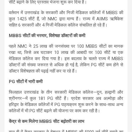
A
o
a
सीटें बढ़ाने के लिए प्रस्ताव भेजना शुरू कर दिया है।
p
o
m
वर्तमान में उत्तराखंड के सरकारी और निजी मेडिकल कॉलेजों में MBBS की
p
k
कुल
1425 सीटें
हैं, जो NMC द्वारा मान्य हैं। राज्य में AIIMS ऋषिकेश
सहित
6 सरकारी और 4 निजी मेडिकल कॉलेज
संचालित हो रहे हैं।
MBBS सीटों की भरमार, विशेषज्ञ डॉक्टरों की कमी
पहले NMC ने 25 लाख की जनसंख्या पर 100 MBBS सीटों का मानक
रखा था, जिसे अब घटाकर
10 लाख की आबादी पर 100 सीटें या एक
मेडिकल कॉलेज
कर दिया गया है। इस बदलाव के चलते राज्य में MBBS
डॉक्टरों की संख्या जरूरत से अधिक हो गई है, लेकिन PG सीटें कम होने से
डॉक्टर विशेषज्ञता की पढ़ाई नहीं कर पा रहे हैं।
PG सीटों में भारी कमी
फिलहाल उत्तराखंड के तीन सरकारी मेडिकल कॉलेज—
दून, हल्द्वानी और
श्रीनगर
—में कुल
181 PG सीटें
हैं। प्रदेश सरकार अब
अल्मोड़ा और
हरिद्वार
के मेडिकल कॉलेजों में PG पाठ्यक्रम शुरू करने के साथ-साथ अन्य
कॉलेजों में भी PG सीटें बढ़ाने की योजना पर काम कर रही है।
केंद्र से कम मिलेगा MBBS सीट बढ़ोतरी का लाभ
हाल ही में केंद्र सरकार ने देशभर में MBBS की
5000 नई सीटें
बढ़ाने का