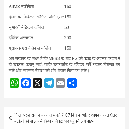
AIIMS
ऋषिकेश
150
हिमालयन
मेडिकल
कॉलेज
,
जौलीग्रांट
150
सुभारती
मेडिकल
कॉलेज
50
इंदिरेश
अस्पताल
200
ग्राफिक
एरा
मेडिकल
कॉलेज
150
अब सरकार का लक्ष्य है कि MBBS के बाद PG की पढ़ाई के अवसर प्रदेश में
ही उपलब्ध कराए जाएं, ताकि उत्तराखंड के डॉक्टर यहीं रहकर विशेषज्ञ बन
सकें और स्वास्थ्य सेवाओं को और बेहतर किया जा सके।
W
F
X
T
E
S
h
a
el
m
h
at
ce
e
ail
ar
s
b
gr
e
Post
जिला प्रशासन ने बरसात थमते ही 07 दिन के भीतर आपदाग्रस्त क्षेत्र
A
o
a
navigation
बटोली को सड़क से किया कनेक्ट; घर पहुंचने लगे वाहन
p
o
m