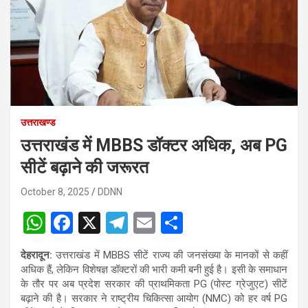
उत्तराखण्ड
उत्तराखंड में MBBS डॉक्टर अधिक, अब PG
सीटें बढ़ाने की जरूरत
October 8, 2025
DDNN
W
F
X
T
E
S
h
a
el
m
h
देहरादून:
उत्तराखंड में MBBS सीटें राज्य की जनसंख्या के मानकों से कहीं
at
ce
e
ail
ar
अधिक हैं, लेकिन विशेषज्ञ डॉक्टरों की भारी कमी बनी हुई है। इसी के समाधान
s
b
gr
e
के तौर पर अब प्रदेश सरकार की प्राथमिकता PG (पोस्ट ग्रेजुएट) सीटें
बढ़ाने की है। सरकार ने राष्ट्रीय चिकित्सा आयोग (NMC) को हर वर्ष PG