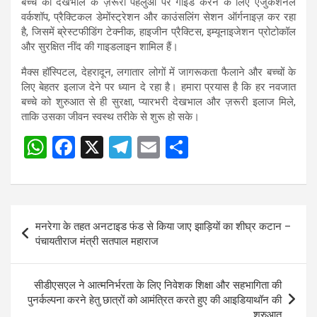
बच्चे की देखभाल के ज़रूरी पहलुओं पर गाइड करने के लिए एजुकेशनल
वर्कशॉप, प्रैक्टिकल डेमोंस्ट्रेशन और काउंसलिंग सेशन ऑर्गनाइज़ कर रहा
है, जिसमें ब्रेस्टफीडिंग टेक्नीक, हाइजीन प्रैक्टिस, इम्यूनाइजेशन प्रोटोकॉल
और सुरक्षित नींद की गाइडलाइन शामिल हैं।
मैक्स हॉस्पिटल, देहरादून, लगातार लोगों में जागरूकता फैलाने और बच्चों के
लिए बेहतर इलाज देने पर ध्यान दे रहा है। हमारा प्रयास है कि हर नवजात
बच्चे को शुरुआत से ही सुरक्षा, प्यारभरी देखभाल और ज़रूरी इलाज मिले,
ताकि उसका जीवन स्वस्थ तरीके से शुरू हो सके।
W
F
X
T
E
S
Post
h
a
el
m
h
navigation
at
ce
e
ail
ar
s
b
gr
e
Post
मनरेगा के तहत अनटाइड फंड से किया जाए झाड़ियों का शीघ्र कटान –
A
o
a
navigation
पंचायतीराज मंत्री सतपाल महाराज
p
o
m
p
k
सीडीएसएल ने आत्मनिर्भरता के लिए निवेशक शिक्षा और सहभागिता की
पुनर्कल्पना करने हेतु छात्रों को आमंत्रित करते हुए की आइडियाथॉन की
शुरुआत