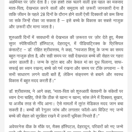
अहमियत पर ज़ोर देता है। एक हफ़्ते तक चलने वाली इस पहल का मकसद
A
o
a
माता-पिता, देखभाल करने वालों और समुदाय को ज़रूरी जानकारी देना है
p
o
m
ताकि जीवन के पहले 28 दिनों के दौरान होने वाली ऐसी दिक्कतों को कम किया
जा सके जिन्हें रोका जा सकता है — इसे बच्चे के विकास का सबसे नाजुक
p
k
और ज़रूरी दौर माना जाता है।
शुरुआती दिनों में सावधानी से देखभाल की ज़रूरत पर ज़ोर देते हुए, मैक्स
सुपर स्पेशियलिटी हॉस्पिटल, देहरादून, में पीडियाट्रिक्स के प्रिंसिपल
कंसल्टेंट – डॉ. रोहित श्रीवास्तव, ने कहा, “नवजात शिशु के जन्म का समय
बहुत नाजुक होता है, और सही समय पर सही देखभाल बच्चे की सेहत पर गहरा
असर डालती है। जन्म के तुरंत बाद और केवल मां का दूध पिलाना, साफ-
सफाई का ध्यान रखना, बच्चे को गर्म रखना और समय पर टीके लगवाना – ये
सभी साधारण लगने वाली बातें हैं, लेकिन संक्रमण से बचाने और स्वस्थ
विकास में बहुत मदद करती हैं।”
डॉ. श्रीवास्तव, ने आगे कहा, “माता-पिता को शुरुआती चेतावनी के संकेतों पर
ध्यान देना चाहिए, जैसे कि ठीक से खाना न खाना, सांस लेने में दिक्कत, बुखार,
या अजीब तरह से नींद आना। ऐसे मामलों में तुरंत मेडिकल मदद जान बचा
सकती है। बच्चों की रेगुलर जांच और लगातार फॉलो-अप विज़िट नए जन्मे
बच्चे की सेहत को सुरक्षित रखने में ज़रूरी भूमिका निभाते हैं।”
अवेयरनेस वीक के मौके पर, मैक्स हॉस्पिटल, देहरादून, परिवारों को नए जन्मे