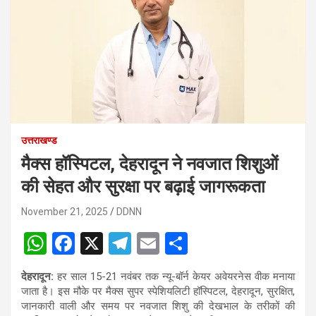
उत्तराखण्ड
मैक्स हॉस्पिटल, देहरादून ने नवजात शिशुओं
की सेहत और सुरक्षा पर बढ़ाई जागरूकता
November 21, 2025
DDNN
W
F
X
T
E
S
h
a
el
m
h
देहरादून:
हर साल 15-21 नवंबर तक न्यू-बॉर्न केयर अवेयरनेस वीक मनाया
at
ce
e
ail
ar
जाता है। इस मौके पर मैक्स सुपर स्पेशियलिटी हॉस्पिटल, देहरादून, सुरक्षित,
s
b
gr
e
जानकारी वाली और समय पर नवजात शिशु की देखभाल के तरीकों की