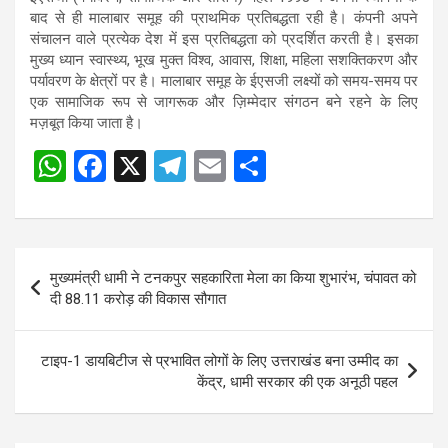
बाद से ही मालाबार समूह की प्राथमिक प्रतिबद्धता रही है। कंपनी अपने
संचालन वाले प्रत्येक देश में इस प्रतिबद्धता को प्रदर्शित करती है। इसका
मुख्य ध्यान स्वास्थ्य, भूख मुक्त विश्व, आवास, शिक्षा, महिला सशक्तिकरण और
पर्यावरण के क्षेत्रों पर है। मालाबार समूह के ईएसजी लक्ष्यों को समय-समय पर
एक सामाजिक रूप से जागरूक और ज़िम्मेदार संगठन बने रहने के लिए
मज़बूत किया जाता है।
W
F
X
T
E
S
Post
h
a
el
m
h
navigation
at
ce
e
ail
ar
s
b
gr
e
Post
मुख्यमंत्री धामी ने टनकपुर सहकारिता मेला का किया शुभारंभ, चंपावत को
A
o
a
navigation
दी 88.11 करोड़ की विकास सौगात
p
o
m
p
k
टाइप-1 डायबिटीज से प्रभावित लोगों के लिए उत्तराखंड बना उम्मीद का
केंद्र, धामी सरकार की एक अनूठी पहल