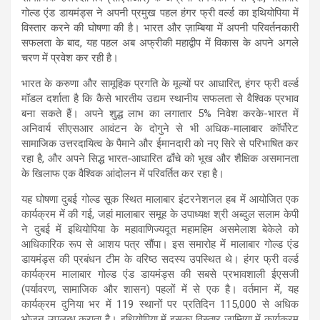
s
b
gr
e
गोल्ड एंड डायमंड्स ने अपनी प्रमुख पहल हंगर फ्री वर्ल्ड का इथियोपिया में
विस्तार करने की घोषणा की है। भारत और ज़ाम्बिया में अपनी परिवर्तनकारी
A
o
a
सफलता के बाद, यह पहल अब अफ्रीकी महाद्वीप में विकास के अपने अगले
p
o
m
चरण में प्रवेश कर रही है।
p
k
भारत के करुणा और सामूहिक प्रगति के मूल्यों पर आधारित, हंगर फ्री वर्ल्ड
मॉडल दर्शाता है कि कैसे भारतीय उद्यम स्थानीय सफलता से वैश्विक प्रभाव
बना सकते हैं। अपने शुद्ध लाभ का लगातार 5% निवेश करके-भारत में
अनिवार्य सीएसआर आवंटन के दोगुने से भी अधिक-मालाबार कॉर्पोरेट
सामाजिक उत्तरदायित्व के पैमाने और ईमानदारी को नए सिरे से परिभाषित कर
रहा है, और अपने सिद्ध भारत-आधारित ढाँचे को भूख और शैक्षिक असमानता
के खिलाफ एक वैश्विक आंदोलन में परिवर्तित कर रहा है।
यह घोषणा दुबई गोल्ड सूक स्थित मालाबार इंटरनेशनल हब में आयोजित एक
कार्यक्रम में की गई, जहां मालाबार समूह के उपाध्यक्ष श्री अब्दुल सलाम केपी
ने दुबई में इथियोपिया के महावाणिज्यदूत महामहिम असमेलाश बेकेले को
आधिकारिक रूप से आशय पत्र सौंपा। इस समारोह में मालाबार गोल्ड एंड
डायमंड्स की प्रबंधन टीम के वरिष्ठ सदस्य उपस्थित थे। हंगर फ्री वर्ल्ड
कार्यक्रम मालाबार गोल्ड एंड डायमंड्स की सबसे प्रभावशाली ईएसजी
(पर्यावरण, सामाजिक और शासन) पहलों में से एक है। वर्तमान में, यह
कार्यक्रम दुनिया भर में 119 स्थानों पर प्रतिदिन 115,000 से अधिक
भोजन उपलब्ध कराता है। इथियोपिया में इसका विस्तार ज़ाम्बिया में कार्यक्रम