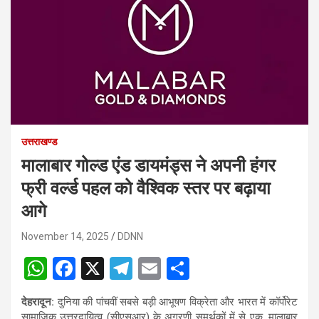
उत्तराखण्ड
मालाबार गोल्ड एंड डायमंड्स ने अपनी हंगर
फ्री वर्ल्ड पहल को वैश्विक स्तर पर बढ़ाया
आगे
November 14, 2025
DDNN
W
F
X
T
E
S
h
a
el
m
h
देहरादून:
दुनिया की पांचवीं सबसे बड़ी आभूषण विक्रेता और भारत में कॉर्पोरेट
at
ce
e
ail
ar
सामाजिक उत्तरदायित्व (सीएसआर) के अग्रणी समर्थकों में से एक, मालाबार