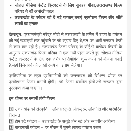
s
b
gr
e
सोशल मीडिया कंटेंट क्रिएटर्स के लिए सुनहरा मौका,उत्तराखण्ड फिल्म
परिषद ने की अनोखी पहल
A
o
a
उत्तराखंड के पर्यटन को दें नई पहचान,बनाएं प्रमोशन फिल्म और जीतें
p
o
m
लाखों का इनाम!
p
k
देहरादून:
प्रधानमंत्री नरेंद्र मोदी ने उत्तरकाशी के हर्षिल में राज्य के पर्यटन
को नई ऊंचाइयों तक पहुंचाने के जो सुझाव दिए थे,उन पर धामी सरकार तेजी
से काम कर रही है। उत्तराखंड फिल्म परिषद के सीईओ बंशीधर तिवारी के
अनुसार उत्तराखंड फ़िल्म परिषद ने एक नयी पहल करते हुए सोशल मीडिया
कंटेंट क्रिएटर्स के लिए एक विशेष प्रतियोगिता शुरू करने की योजना बनाई
है,जहां विजेताओं को लाखों रुपये का इनाम मिलेगा।
प्रतियोगिता के तहत प्रतिभागियों को उत्तराखंड की विभिन्न थीम्स पर
प्रमोशनल फिल्म बनानी होगी। जो फिल्म चयनित होगी,उसे सरकार द्वारा
पुरस्कृत किया जाएगा।
इन थीम्स पर बनानी होगी फिल्म
1️⃣ उत्तराखंड की संस्कृति – लोकसंस्कृति, लोकनृत्य, लोकगीत और पारंपरिक
विरासत
2️⃣ होम स्टे पर्यटन – उत्तराखंड के अनूठे होम स्टे और स्थानीय आतिथ्य
3️⃣ बारहमासी पर्यटन – हर मौसम में घूमने लायक पर्यटन स्थल