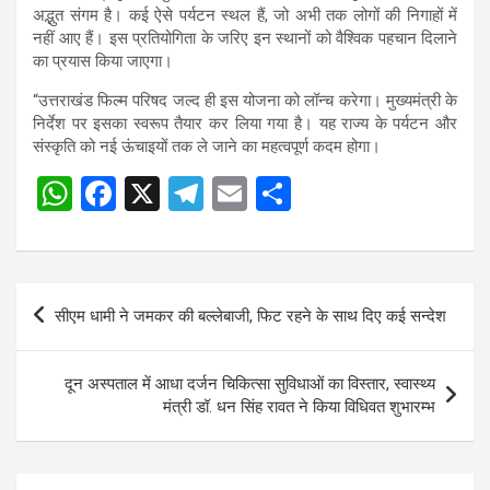
अद्भुत संगम है। कई ऐसे पर्यटन स्थल हैं, जो अभी तक लोगों की निगाहों में
नहीं आए हैं। इस प्रतियोगिता के जरिए इन स्थानों को वैश्विक पहचान दिलाने
का प्रयास किया जाएगा।
“उत्तराखंड फिल्म परिषद जल्द ही इस योजना को लॉन्च करेगा। मुख्यमंत्री के
निर्देश पर इसका स्वरूप तैयार कर लिया गया है। यह राज्य के पर्यटन और
संस्कृति को नई ऊंचाइयों तक ले जाने का महत्वपूर्ण कदम होगा।
W
F
X
T
E
S
h
a
el
m
h
at
ce
e
ail
ar
s
b
gr
e
Post
सीएम धामी ने जमकर की बल्लेबाजी, फिट रहने के साथ दिए कई सन्देश
A
o
a
navigation
p
o
m
दून अस्पताल में आधा दर्जन चिकित्सा सुविधाओं का विस्तार, स्वास्थ्य
p
k
मंत्री डॉ. धन सिंह रावत ने किया विधिवत शुभारम्भ