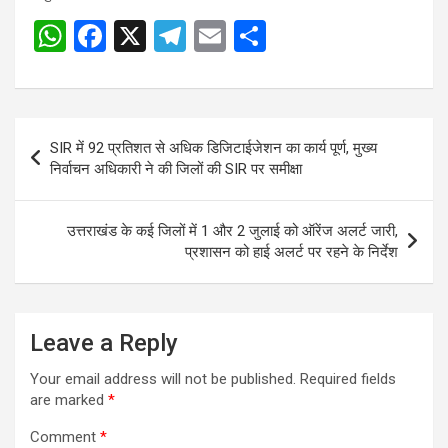
W
F
X
T
E
S
Post
h
a
el
m
h
navigation
at
ce
e
ail
ar
s
b
gr
e
Post
SIR में 92 प्रतिशत से अधिक डिजिटाईजेशन का कार्य पूर्ण, मुख्य
A
o
a
navigation
निर्वाचन अधिकारी ने की जिलों की SIR पर समीक्षा
p
o
m
p
k
उत्तराखंड के कई जिलों में 1 और 2 जुलाई को ऑरेंज अलर्ट जारी,
प्रशासन को हाई अलर्ट पर रहने के निर्देश
Leave a Reply
Your email address will not be published.
Required fields
are marked
*
Comment
*