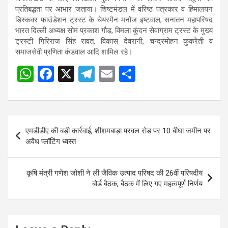
प्रतिबद्धता पर आभार जताया। शिष्टमंडल में वरिष्ठ पत्रकार व हिमालयन
डिस्कवर फाउंडेशन ट्रस्ट के चेयरमैन मनोज इष्टवाल, सनातन महापरिषद
भारत दिल्ली अध्यक्ष सोम प्रकाश गौड़, विमला कुंदन सेवाग्राम ट्रस्ट के मुख्य
ट्रस्टी गिरिराज सिंह रावत, विकास देवरानी, चन्द्रमोहन कुकरेती व
समाजसेवी प्रणिता कंडवाल आदि शामिल रहे।
W
F
X
T
E
S
h
a
el
m
h
at
ce
e
ail
ar
s
b
gr
e
Post
एमडीडीए की बड़ी कार्रवाई, शीशमबाड़ा परवल रोड पर 10 बीघा जमीन पर
A
o
a
navigation
अवैध प्लॉटिंग ध्वस्त
p
o
m
p
k
कृषि मंत्री गणेश जोशी ने ली जैविक उत्पाद परिषद की 26वीं परिषदीय
बोर्ड बैठक, बैठक में लिए गए महत्वपूर्ण निर्णय