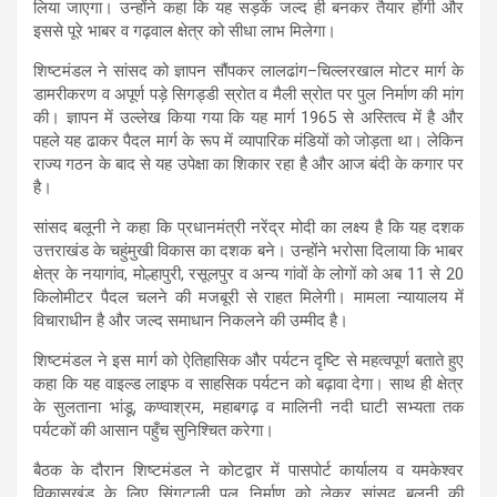
लिया जाएगा। उन्होंने कहा कि यह सड़कें जल्द ही बनकर तैयार होंगी और
A
o
a
इससे पूरे भाबर व गढ़वाल क्षेत्र को सीधा लाभ मिलेगा।
p
o
m
शिष्टमंडल ने सांसद को ज्ञापन सौंपकर लालढांग–चिल्लरखाल मोटर मार्ग के
p
k
डामरीकरण व अपूर्ण पड़े सिगड्डी स्रोत व मैली स्रोत पर पुल निर्माण की मांग
की। ज्ञापन में उल्लेख किया गया कि यह मार्ग 1965 से अस्तित्व में है और
पहले यह ढाकर पैदल मार्ग के रूप में व्यापारिक मंडियों को जोड़ता था। लेकिन
राज्य गठन के बाद से यह उपेक्षा का शिकार रहा है और आज बंदी के कगार पर
है।
सांसद बलूनी ने कहा कि प्रधानमंत्री नरेंद्र मोदी का लक्ष्य है कि यह दशक
उत्तराखंड के चहुंमुखी विकास का दशक बने। उन्होंने भरोसा दिलाया कि भाबर
क्षेत्र के नयागांव, मोल्हापुरी, रसूलपुर व अन्य गांवों के लोगों को अब 11 से 20
किलोमीटर पैदल चलने की मजबूरी से राहत मिलेगी। मामला न्यायालय में
विचाराधीन है और जल्द समाधान निकलने की उम्मीद है।
शिष्टमंडल ने इस मार्ग को ऐतिहासिक और पर्यटन दृष्टि से महत्वपूर्ण बताते हुए
कहा कि यह वाइल्ड लाइफ व साहसिक पर्यटन को बढ़ावा देगा। साथ ही क्षेत्र
के सुलताना भांडू, कण्वाश्रम, महाबगढ़ व मालिनी नदी घाटी सभ्यता तक
पर्यटकों की आसान पहुँच सुनिश्चित करेगा।
बैठक के दौरान शिष्टमंडल ने कोटद्वार में पासपोर्ट कार्यालय व यमकेश्वर
विकासखंड के लिए सिंगटाली पुल निर्माण को लेकर सांसद बलूनी की