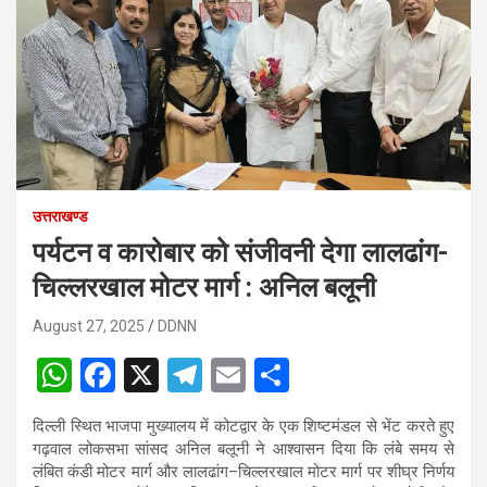
उत्तराखण्ड
पर्यटन व कारोबार को संजीवनी देगा लालढांग-
चिल्लरखाल मोटर मार्ग : अनिल बलूनी
August 27, 2025
DDNN
W
F
X
T
E
S
h
a
el
m
h
दिल्ली स्थित भाजपा मुख्यालय में कोटद्वार के एक शिष्टमंडल से भेंट करते हुए
at
ce
e
ail
ar
गढ़वाल लोकसभा सांसद अनिल बलूनी ने आश्वासन दिया कि लंबे समय से
s
b
gr
e
लंबित कंडी मोटर मार्ग और लालढांग–चिल्लरखाल मोटर मार्ग पर शीघ्र निर्णय