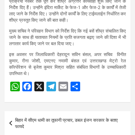
प्रक्रिया नवंबर तक पूर्ण कर शीघ्र अग्रेत्तर कार्यवाही शुरू किए जाने के
निर्देश दिए हैं। उन्होंने इंदिरा मार्केट के फेज-1 और फेज-2 के कार्यों में तेजी
लाए जाने के निर्देश दिए। उन्होंने दोनों कार्यों के लिए टाईमलाईन निर्धारित कर
शीघ्र प्रस्तुत किए जाने की बात कही।
मुख्य सचिव ने परिवहन विभाग को निर्देश दिए कि नई बसें शीघ्र संचालित किए
जाने के साथ ही यातायात नियमों के प्रति सजगता बढ़ाए जाने की दिशा में भी
लगातार कार्य किए जाने पर बल दिया जाए।
इस अवसर पर जिलाधिकारी देहरादून सविन बंसल, अपर सचिव विनीत
कुमार, रीना जोशी, एमएनए नमामी बंसल एवं उत्तराखण्ड मेट्रो रेल
कॉरपोरेशन से बृजेश कुमार मिश्रा सहित संबंधित विभागों के उच्चाधिकारी
उपस्थित थे।
W
F
X
T
E
S
Post
h
a
el
m
h
navigation
at
ce
e
ail
ar
s
b
gr
e
Post
बिहार में सीएम धामी का तूफानी प्रचार, डबल इंजन सरकार के बताए
A
o
a
navigation
फायदे
p
o
m