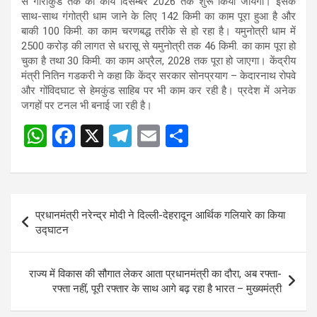
से गौरीकुंड तक का कार्य दिसम्बर 2026 तक शुरू किया जायेगा। इसके
साथ-साथ गंगोत्री धाम जाने के लिए 142 किमी का काम पूरा हुआ है और
बाकी 100 किमी. का काम चरणबद्ध तरीके से हो रहा है। यमुनोत्री धाम में
2500 करोड़ की लागत से धरासू से यमुनोत्री तक 46 किमी. का काम पूरा हो
चुका है तथा 30 किमी. का काम अप्रैल, 2028 तक पूरा हो जाएगा। केंद्रीय
मंत्री नितिन गडकरी ने कहा कि केंद्र सरकार सोनप्रयाग – केदारनाथ रोपवे
और गोंविदघाट से हेमकुंड साहिब पर भी काम कर रही है। प्रदेश में अनेक
जगहों पर टनल भी बनाई जा रही है।
W
F
X
T
E
S
h
a
el
m
h
at
ce
e
ail
ar
s
b
gr
e
Post
प्रधानमंत्री नरेन्‍द्र मोदी ने दिल्ली-देहरादून आर्थिक गलियारे का किया
A
o
a
navigation
उद्घाटन
p
o
m
p
k
राज्य में विकास की सौगात लेकर आता प्रधानमंत्री का दौरा, अब रफ्ता-
रफ्ता नहीं, पूरी रफ्तार के साथ आगे बढ़ रहा है भारत – मुख्यमंत्री