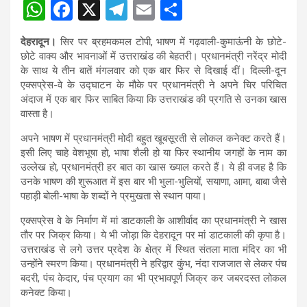
W
F
X
T
E
S
h
a
el
m
h
देहरादून।
सिर पर ब्रहमकमल टोपी, भाषण में गढ़वाली-कुमाऊंनी के छोटे-
at
ce
e
ail
ar
छोटे वाक्य और भावनाओं में उत्तराखंड की बेहतरी। प्रधानमंत्री नरेंद्र मोदी
s
b
gr
e
के साथ ये तीन बातें मंगलवार को एक बार फिर से दिखाई दीं। दिल्ली-दून
एक्सप्रेस-वे के उद्घाटन के मौके पर प्रधानमंत्री ने अपने चिर परिचित
A
o
a
अंदाज में एक बार फिर साबित किया कि उत्तराखंड की प्रगति से उनका खास
p
o
m
वास्ता है।
p
k
अपने भाषण में प्रधानमंत्री मोदी बहुत खूबसूरती से लोकल कनेक्ट करते हैं।
इसी लिए चाहे वेशभूषा हो, भाषा शैली हो या फिर स्थानीय जगहों के नाम का
उल्लेख हो, प्रधानमंत्री हर बात का खास ख्याल करते हैं। ये ही वजह है कि
उनके भाषण की शुरूआत में इस बार भी भुला-भुलियों, सयाणा, आमा, बाबा जैसे
पहाड़ी बोली-भाषा के शब्दों ने प्रमुखता से स्थान पाया।
एक्सप्रेस वे के निर्माण में मां डाटकाली के आशीर्वाद का प्रधानमंत्री ने खास
तौर पर जिक्र किया। ये भी जोड़ा कि देहरादून पर मां डाटकाली की कृपा है।
उत्तराखंड से लगे उत्तर प्रदेश के क्षेत्र में स्थित संतला माता मंदिर का भी
उन्होंने स्मरण किया। प्रधानमंत्री ने हरिद्वार कुंभ, नंदा राजजात से लेकर पंच
बदरी, पंच केदार, पंच प्रयाग का भी प्रभावपूर्ण जिक्र कर जबरदस्त लोकल
कनेक्ट किया।