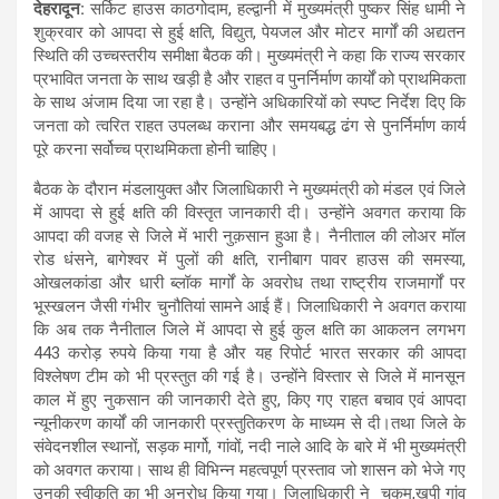
देहरादून:
सर्किट हाउस काठगोदाम, हल्द्वानी में मुख्यमंत्री पुष्कर सिंह धामी ने
at
ce
e
ail
ar
शुक्रवार को आपदा से हुई क्षति, विद्युत, पेयजल और मोटर मार्गों की अद्यतन
s
b
gr
e
स्थिति की उच्चस्तरीय समीक्षा बैठक की। मुख्यमंत्री ने कहा कि राज्य सरकार
प्रभावित जनता के साथ खड़ी है और राहत व पुनर्निर्माण कार्यों को प्राथमिकता
A
o
a
के साथ अंजाम दिया जा रहा है। उन्होंने अधिकारियों को स्पष्ट निर्देश दिए कि
p
o
m
जनता को त्वरित राहत उपलब्ध कराना और समयबद्ध ढंग से पुनर्निर्माण कार्य
पूरे करना सर्वोच्च प्राथमिकता होनी चाहिए।
p
k
बैठक के दौरान मंडलायुक्त और जिलाधिकारी ने मुख्यमंत्री को मंडल एवं जिले
में आपदा से हुई क्षति की विस्तृत जानकारी दी। उन्होंने अवगत कराया कि
आपदा की वजह से जिले में भारी नुक़सान हुआ है। नैनीताल की लोअर मॉल
रोड धंसने, बागेश्वर में पुलों की क्षति, रानीबाग पावर हाउस की समस्या,
ओखलकांडा और धारी ब्लॉक मार्गों के अवरोध तथा राष्ट्रीय राजमार्गों पर
भूस्खलन जैसी गंभीर चुनौतियां सामने आई हैं। जिलाधिकारी ने अवगत कराया
कि अब तक नैनीताल जिले में आपदा से हुई कुल क्षति का आकलन लगभग
443 करोड़ रुपये किया गया है और यह रिपोर्ट भारत सरकार की आपदा
विश्लेषण टीम को भी प्रस्तुत की गई है। उन्होंने विस्तार से जिले में मानसून
काल में हुए नुकसान की जानकारी देते हुए, किए गए राहत बचाव एवं आपदा
न्यूनीकरण कार्यों की जानकारी प्रस्तुतिकरण के माध्यम से दी।तथा जिले के
संवेदनशील स्थानों, सड़क मार्गो, गांवों, नदी नाले आदि के बारे में भी मुख्यमंत्री
को अवगत कराया। साथ ही विभिन्न महत्वपूर्ण प्रस्ताव जो शासन को भेजे गए
उनकी स्वीकृति का भी अनुरोध किया गया। जिलाधिकारी ने चुकम,खुपी गांव