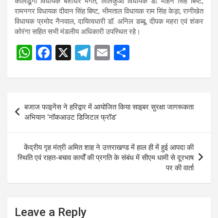
कालाढूंगी विधायक बंशीधर भगत, लालकुआं विधायक डॉ. मोहन सिंह बिष्ट,
रामनगर विधायक दीवान सिंह बिष्ट, भीमताल विधायक राम सिंह केड़ा, रानीखेत
विधायक प्रमोद नैनवाल, दायित्वधारी डॉ. अनिल डब्बू, दीपक महरा एवं शंकर
कोरंगा सहित सभी मंडलीय अधिकारी उपस्थित रहे।
W
F
X
T
E
S
Post
h
a
el
m
h
navigation
at
ce
e
ail
ar
s
b
gr
e
Post
बजाज फाइनेंस ने हरिद्वार में आयोजित किया साइबर सुरक्षा जागरूकता
A
o
a
navigation
अभियान ‘नॉकआउट डिजिटल फ्रॉड’
p
o
m
p
k
केंद्रीय गृह मंत्री अमित शाह ने उत्तराखण्ड में हाल ही में हुई आपदा की
स्थिति एवं राहत-बचाव कार्यों की प्रगति के संबंध में सीएम धामी से दूरभाष
पर की वार्ता
Leave a Reply