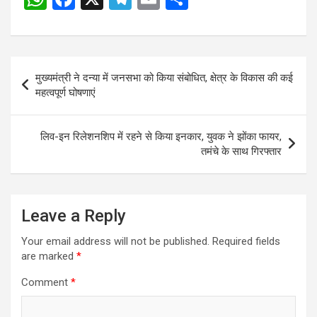
h
a
el
m
h
navigation
at
ce
e
ail
ar
s
b
gr
e
Post
मुख्यमंत्री ने दन्या में जनसभा को किया संबोधित, क्षेत्र के विकास की कई
A
o
a
navigation
महत्वपूर्ण घोषणाएं
p
o
m
p
k
लिव-इन रिलेशनशिप में रहने से किया इनकार, युवक ने झोंका फायर,
तमंचे के साथ गिरफ्तार
Leave a Reply
Your email address will not be published.
Required fields
are marked
*
Comment
*