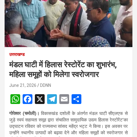
उत्तराखण्ड
मंडल घाटी में हिलास रेस्टोरेंट का शुभारंभ,
महिला समूहों को मिलेगा स्वरोजगार
June 21, 2026
DDNN
W
F
X
T
E
S
h
a
el
m
h
गोपेश्वर (चमोली)।
विकासखंड दशोली के अंतर्गत मंडल घाटी सीएलएफ से
at
ce
e
ail
ar
जुड़े स्वयं सहायता समूह द्वारा संचालित सामुदायिक उद्यम हिलास रेस्टोरेंट’का
s
b
gr
e
उद्घाटन रविवार को राज्यसभा सांसद
महेंद्र भट्ट
ने किया। इस अवसर पर
उन्होंने स्थानीय उत्पादों को बढ़ावा देने और महिला समूहों को स्वरोजगार से