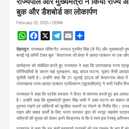
राज्यपाल और मुख्यमंत्री ने किया राज्य
बुक और डैशबोर्ड का लोकार्पण
February 25, 2025
DDNN
W
F
X
T
E
S
h
a
el
m
h
देहरादून:
राज्यपाल लेफ्टिनेंट जनरल गुरमीत सिंह (से नि) और मुख्यमंत्री पु
at
ce
e
ail
ar
बनाई गई कॉफी टेबल बुक ‘ केदारनाथ जी क्षेत्र में आपदा प्रबंधन पर एक औ
s
b
gr
e
कार्यक्रम को संबोधित करते हुए राज्यपाल ने कहा कि उत्तराखण्ड राज्य प्
A
o
a
परिस्थितियों के कारण यहां भूस्खलन, बाढ़, बादल फटना, भूकंप जैसी आप
चुनौती रहती है। उन्होंने कहा कि 31 जुलाई 2024 को केदारनाथ क्षेत्
p
o
m
उत्तराखण्ड राज्य आपदा प्रबंधन प्राधिकरण (यूएसडीएमए) ने सभी रेखीय विभाग
p
k
राज्यपाल ने कहा कि प्रदेश सरकार ने केंद्र से समन्वय बनाते हुए इस आपदा 
है। उन्होंने कहा कि मुख्यमंत्री पुष्कर सिंह धामी ने उक्त घटना का संज्ञान लेत
दुरुस्त रखने एवं यात्रियों को सुरक्षित स्थानों पर रोकने के निर्देश दिए। उ
राहत और बचाव कार्यों के लिए भारत सरकार द्वारा भी भरपूर सहयोग प्रदान
यात्रियों की सुरक्षा को लेकर इतने फिक्रमंद थे कि वे स्वयं इस रेस्क्यू अभिय
राज्यपाल ने कहा कि इन सभी महत्वपूर्ण प्रयासों को एक पुस्तक के रूप में सं