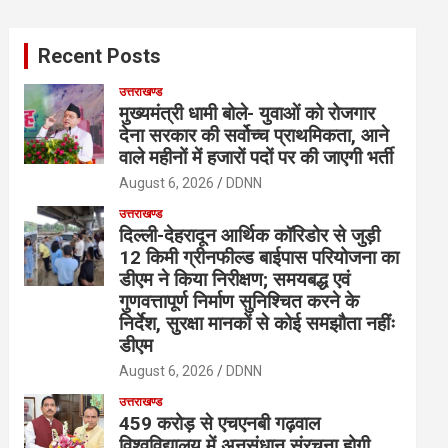
r
c
Recent Posts
h
उत्तराखण्ड
मुख्यमंत्री धामी बोले- युवाओं को रोजगार
देना सरकार की सर्वोच्च प्राथमिकता, आने
वाले महीनों में हजारों पदों पर की जाएगी भर्ती
August 6, 2026
DDNN
उत्तराखण्ड
दिल्ली-देहरादून आर्थिक कॉरिडोर से जुड़ी
12 किमी ग्रीनफील्ड बाईपास परियोजना का
डीएम ने किया निरीक्षण; समयबद्ध एवं
गुणवत्तापूर्ण निर्माण सुनिश्चित करने के
निर्देश, सुरक्षा मानकों से कोई समझौता नहींः
डीएम
August 6, 2026
DDNN
उत्तराखण्ड
459 करोड़ से एचएनबी गढ़वाल
विश्वविद्यालय में अनुसंधान संरचना होगी