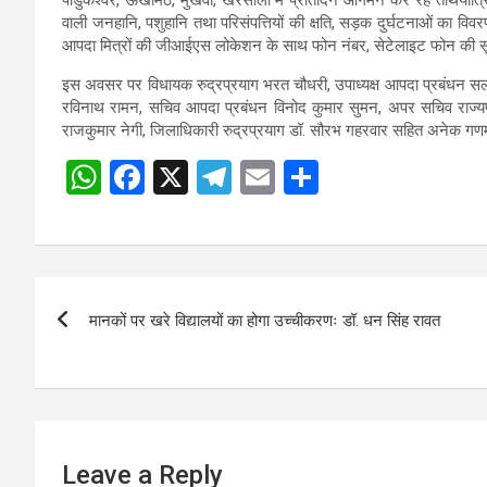
वाली जनहानि, पशुहानि तथा परिसंपत्तियों की क्षति, सड़क दुर्घटनाओं का विवर
आपदा मित्रों की जीआईएस लोकेशन के साथ फोन नंबर, सेटेलाइट फोन की सू
इस अवसर पर विधायक रुद्रप्रयाग भरत चौधरी, उपाध्यक्ष आपदा प्रबंधन सलाह
रविनाथ रामन, सचिव आपदा प्रबंधन विनोद कुमार सुमन, अपर सचिव राज्यपाल
राजकुमार नेगी, जिलाधिकारी रुद्रप्रयाग डॉ. सौरभ गहरवार सहित अनेक गणम
W
F
X
T
E
S
h
a
el
m
h
at
ce
e
ail
ar
s
b
gr
e
Post
A
o
a
मानकों पर खरे विद्यालयों का होगा उच्चीकरणः डॉ. धन सिंह रावत
navigation
p
o
m
p
k
Leave a Reply