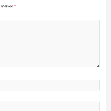
re marked
*