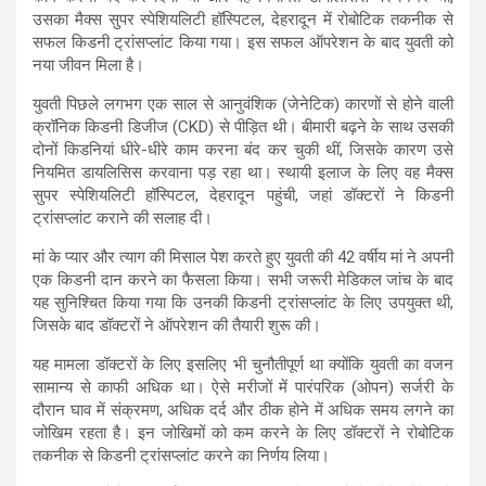
s
b
gr
e
उसका मैक्स सुपर स्पेशियलिटी हॉस्पिटल, देहरादून में रोबोटिक तकनीक से
सफल किडनी ट्रांसप्लांट किया गया। इस सफल ऑपरेशन के बाद युवती को
A
o
a
नया जीवन मिला है।
p
o
m
युवती पिछले लगभग एक साल से आनुवंशिक (जेनेटिक) कारणों से होने वाली
p
k
क्रॉनिक किडनी डिजीज (CKD) से पीड़ित थी। बीमारी बढ़ने के साथ उसकी
दोनों किडनियां धीरे-धीरे काम करना बंद कर चुकी थीं, जिसके कारण उसे
नियमित डायलिसिस करवाना पड़ रहा था। स्थायी इलाज के लिए वह मैक्स
सुपर स्पेशियलिटी हॉस्पिटल, देहरादून पहुंची, जहां डॉक्टरों ने किडनी
ट्रांसप्लांट कराने की सलाह दी।
मां के प्यार और त्याग की मिसाल पेश करते हुए युवती की 42 वर्षीय मां ने अपनी
एक किडनी दान करने का फैसला किया। सभी जरूरी मेडिकल जांच के बाद
यह सुनिश्चित किया गया कि उनकी किडनी ट्रांसप्लांट के लिए उपयुक्त थी,
जिसके बाद डॉक्टरों ने ऑपरेशन की तैयारी शुरू की।
यह मामला डॉक्टरों के लिए इसलिए भी चुनौतीपूर्ण था क्योंकि युवती का वजन
सामान्य से काफी अधिक था। ऐसे मरीजों में पारंपरिक (ओपन) सर्जरी के
दौरान घाव में संक्रमण, अधिक दर्द और ठीक होने में अधिक समय लगने का
जोखिम रहता है। इन जोखिमों को कम करने के लिए डॉक्टरों ने रोबोटिक
तकनीक से किडनी ट्रांसप्लांट करने का निर्णय लिया।