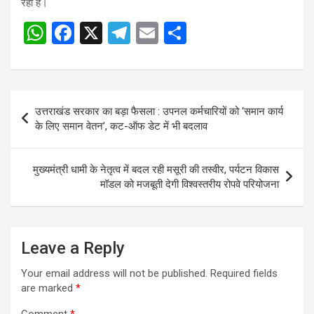
रही है।
W
F
X
T
E
S
Post
h
a
el
m
h
navigation
at
ce
e
ail
ar
s
b
gr
e
Post
उत्तराखंड सरकार का बड़ा फैसला : उपनल कर्मचारियों को ‘समान कार्य
A
o
a
navigation
के लिए समान वेतन’, कट-ऑफ डेट में भी बदलाव
p
o
m
p
k
मुख्यमंत्री धामी के नेतृत्व में बदल रही मसूरी की तस्वीर, पर्यटन विकास
मॉडल को मजबूती देगी विश्वस्तरीय रोपवे परियोजना
Leave a Reply
Your email address will not be published.
Required fields
are marked
*
Comment
*