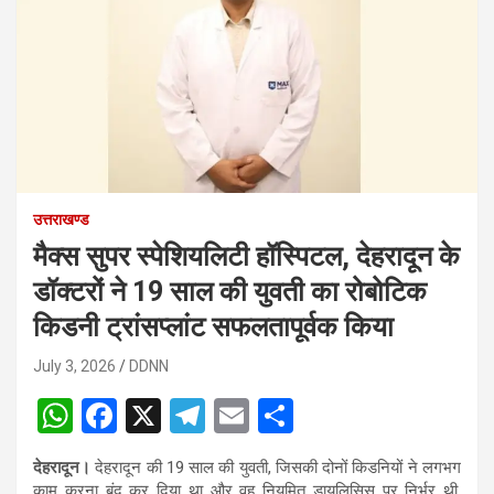
उत्तराखण्ड
मैक्स सुपर स्पेशियलिटी हॉस्पिटल, देहरादून के
डॉक्टरों ने 19 साल की युवती का रोबोटिक
किडनी ट्रांसप्लांट सफलतापूर्वक किया
July 3, 2026
DDNN
W
F
X
T
E
S
h
a
el
m
h
देहरादून।
देहरादून की 19 साल की युवती, जिसकी दोनों किडनियों ने लगभग
at
ce
e
ail
ar
काम करना बंद कर दिया था और वह नियमित डायलिसिस पर निर्भर थी,