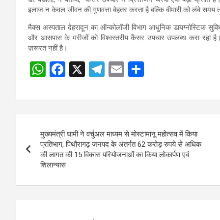
इलाज न केवल जीवन की गुणवत्ता बेहतर करता है बल्कि बीमारी को लंबे समय 
मैक्स अस्पताल देहरादून का ऑन्कोलॉजी विभाग आधुनिक डायग्नोस्टिक सुविधा
और आसपास के मरीजों को विश्वस्तरीय कैंसर उपचार उपलब्ध करा रहा है। 
ज़रूरत नहीं है।
W
F
X
T
E
S
h
a
el
m
h
at
ce
e
ail
ar
s
b
gr
e
Post
A
o
a
मुख्यमंत्री धामी ने वर्चुअल माध्यम से मोस्टामानू महोत्सव में किया
navigation
p
o
m
प्रतिभाग, पिथौरागढ़ जनपद के अंतर्गत 62 करोड़ रुपये से अधिक
की लागत की 15 विकास परियोजनाओं का किया लोकार्पण एवं
p
k
शिलान्यास