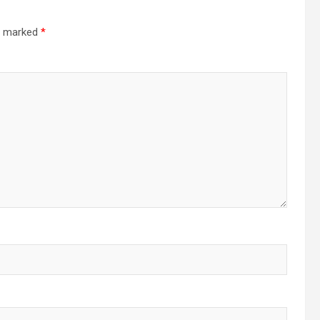
re marked
*