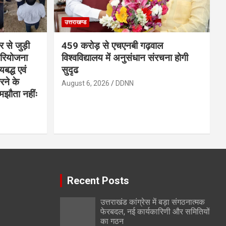
उत्तराखण्ड
र से जुड़ी
459 करोड़ से एचएनबी गढ़वाल
परियोजना
विश्वविद्यालय में अनुसंधान संरचना होगी
बद्ध एवं
सुदृढ
करने के
August 6, 2026
DDNN
समझौता नहींः
Recent Posts
उत्तराखंड कांग्रेस में बड़ा संगठनात्मक
फेरबदल, नई कार्यकारिणी और समितियों
का गठन