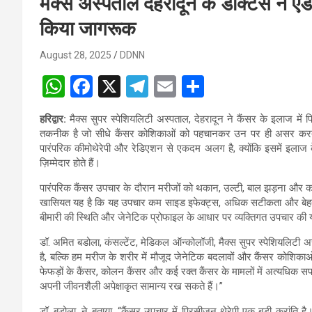
मैक्स अस्पताल देहरादून के डॉक्टर्स ने एडव
किया जागरूक
August 28, 2025
DDNN
W
F
X
T
E
S
h
a
el
m
h
हरिद्वार:
मैक्स सुपर स्पेशियलिटी अस्पताल, देहरादून ने कैंसर के इलाज में
at
ce
e
ail
ar
तकनीक है जो सीधे कैंसर कोशिकाओं को पहचानकर उन पर ही असर करत
s
b
gr
e
पारंपरिक कीमोथेरेपी और रेडिएशन से एकदम अलग है, क्योंकि इसमें इलाज
ज़िम्मेदार होते हैं।
A
o
a
पारंपरिक कैंसर उपचार के दौरान मरीजों को थकान, उल्टी, बाल झड़ना और कई 
p
o
m
खासियत यह है कि यह उपचार कम साइड इफेक्ट्स, अधिक सटीकता और बेहत
p
k
बीमारी की स्थिति और जेनेटिक प्रोफाइल के आधार पर व्यक्तिगत उपचार की 
डॉ. अमित बडोला, कंसल्टेंट, मेडिकल ऑन्कोलॉजी, मैक्स सुपर स्पेशियलिटी 
है, बल्कि हम मरीज के शरीर में मौजूद जेनेटिक बदलावों और कैंसर कोशिकाओ
फेफड़ों के कैंसर, कोलन कैंसर और कई रक्त कैंसर के मामलों में अत्यधिक 
अपनी जीवनशैली अपेक्षाकृत सामान्य रख सकते हैं।”
डॉ. बडोला, ने बताया, “कैंसर उपचार में प्रिसीजन थेरेपी एक बड़ी क्रांत