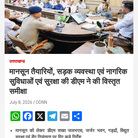
उत्तराखण्ड
मानसून तैयारियों, सड़क व्यवस्था एवं नागरिक
सुविधाओं एवं सुरक्षा की डीएम ने की विस्तृत
समीक्षा
July 8, 2026
DDNN
W
F
X
T
E
S
h
a
el
m
h
मानसून को लेकर डीएम सख्त जलभराव, जर्जर भवन, गड्ढों, विद्युत
at
ce
e
ail
ar
सुरक्षा एवं डेंगू नियंत्रण पर दिए कड़े निर्देश