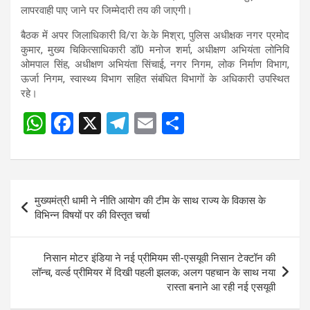
लापरवाही पाए जाने पर जिम्मेदारी तय की जाएगी।
बैठक में अपर जिलाधिकारी वि/रा के.के मिश्रा, पुलिस अधीक्षक नगर प्रमोद
कुमार, मुख्य चिकित्साधिकारी डॉ0 मनोज शर्मा, अधीक्षण अभियंता लोनिवि
ओमपाल सिंह, अधीक्षण अभियंता सिंचाई, नगर निगम, लोक निर्माण विभाग,
ऊर्जा निगम, स्वास्थ्य विभाग सहित संबंधित विभागों के अधिकारी उपस्थित
रहे।
W
F
X
T
E
S
Post
h
a
el
m
h
navigation
at
ce
e
ail
ar
s
b
gr
e
Post
मुख्यमंत्री धामी ने नीति आयोग की टीम के साथ राज्य के विकास के
A
o
a
navigation
विभिन्न विषयों पर की विस्तृत चर्चा
p
o
m
p
k
निसान मोटर इंडिया ने नई प्रीमियम सी-एसयूवी निसान टेक्टॉन की
लॉन्च, वर्ल्ड प्रीमियर में दिखी पहली झलक; अलग पहचान के साथ नया
रास्ता बनाने आ रही नई एसयूवी