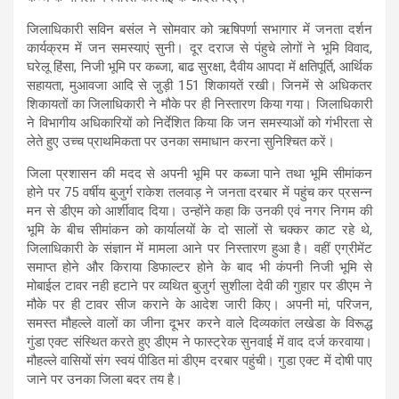
s
b
gr
e
जिलाधिकारी सविन बसंल ने सोमवार को ऋषिपर्णा सभागार में जनता दर्शन
A
o
a
कार्यक्रम में जन समस्याएं सुनी। दूर दराज से पंहुचे लोगों ने भूमि विवाद,
घरेलू हिंसा, निजी भूमि पर कब्जा, बाढ सुरक्षा, दैवीय आपदा में क्षतिपूर्ति, आर्थिक
p
o
m
सहायता, मुआवजा आदि से जु़ड़ी 151 शिकायतें रखी। जिनमें से अधिकतर
p
k
शिकायतों का जिलाधिकारी ने मौके पर ही निस्तारण किया गया। जिलाधिकारी
ने विभागीय अधिकारियों को निर्देशित किया कि जन समस्याओं को गंभीरता से
लेते हुए उच्च प्राथमिकता पर उनका समाधान करना सुनिश्चित करें।
जिला प्रशासन की मदद से अपनी भूमि पर कब्जा पाने तथा भूमि सीमांकन
होने पर 75 वर्षीय बुजुर्ग राकेश तलवाड़ ने जनता दरबार में पहुंच कर प्रसन्न
मन से डीएम को आर्शीवाद दिया। उन्होंने कहा कि उनकी एवं नगर निगम की
भूमि के बीच सीमांकन को कार्यालयों के दो सालों से चक्कर काट रहे थे,
जिलाधिकारी के संज्ञान में मामला आने पर निस्तारण हुआ है। वहीं एग्रीमेंट
समाप्त होने और किराया डिफाल्टर होने के बाद भी कंपनी निजी भूमि से
मोबाईल टावर नही हटाने पर व्यथित बुजुर्ग सुशीला देवी की गुहार पर डीएम ने
मौके पर ही टावर सीज कराने के आदेश जारी किए। अपनी मां, परिजन,
समस्त मौहल्ले वालों का जीना दूभर करने वाले दिव्यकांत लखेडा के विरूद्ध
गुंडा एक्ट संस्थित करते हुए डीएम ने फास्ट्रेक सुनवाई में वाद दर्ज करवाया।
मौहल्ले वासियों संग स्वयं पीडित मां डीएम दरबार पहुंची। गुडा एक्ट में दोषी पाए
जाने पर उनका जिला बदर तय है।