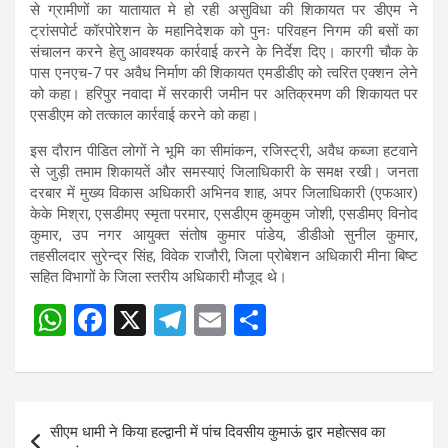
से ग्रामीणों का यातायात मे हो रही असुविधा की शिकायत पर डीएम ने
ट्रांसपोर्ट कॉरपोरेशन के महानिदेशक को पुनः परिवहन निगम की बसों का
संचालन करने हेतु आवश्यक कार्रवाई करने के निर्देश दिए। कारगी चौक के
पास एनएच-7 पर अवैध निर्माण की शिकायत एमडीडीए को त्वरित एक्शन लेने
को कहा। हरिपुर नवादा में सरकारी जमीन पर अतिक्रमण की शिकायत पर
एसडीएम को तत्काल कार्रवाई करने को कहा।
इस दौरान पीडित लोगों ने भूमि का सीमांकन, रजिस्ट्री, अवैध कब्जा हटवाने
से जुड़ी तमाम शिकायतें और समस्याएं जिलाधिकारी के समक्ष रखी। जनता
दरबार में मुख्य विकास अधिकारी अभिनव शाह, अपर जिलाधिकारी (एफआर)
केके मिश्रा, एसडीमए स्मृता परमार, एसडीएम कुमकुम जोशी, एसडीमए विनोद
कुमार, उप नगर आयुक्त संतोष कुमार पांडेय, डीडीओ सुनील कुमार,
तहसीलदार सुरेन्द्र सिंह, विवेक राजौरी, जिला प्रोबेशन अधिकारी मीना बिष्ट
सहित विभागों के जिला स्तरीय अधिकारी मौजूद थे।
W
F
X
T
E
S
h
a
el
m
h
at
ce
e
ail
ar
s
b
gr
e
Post
सीएम धामी ने किया हल्द्वानी में पांच दिवसीय कुमाऊं द्वार महोत्सव का
A
o
a